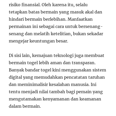
risiko finansial. Oleh karena itu, selalu
tetapkan batas bermain yang masuk akal dan
hindari bermain berlebihan. Manfaatkan
permainan ini sebagai cara untuk bersenang-
senang dan melatih ketelitian, bukan sekadar
mengejar keuntungan besar.
Di sisi lain, kemajuan teknologi juga membuat
bermain togel lebih aman dan transparan.
Banyak bandar togel kini menggunakan sistem
digital yang memudahkan pencatatan taruhan
dan meminimalisir kesalahan manusia. Ini
tentu menjadi nilai tambah bagi pemain yang
mengutamakan kenyamanan dan keamanan
dalam bermain.