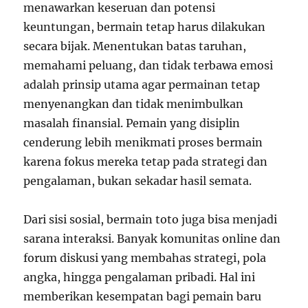
menawarkan keseruan dan potensi
keuntungan, bermain tetap harus dilakukan
secara bijak. Menentukan batas taruhan,
memahami peluang, dan tidak terbawa emosi
adalah prinsip utama agar permainan tetap
menyenangkan dan tidak menimbulkan
masalah finansial. Pemain yang disiplin
cenderung lebih menikmati proses bermain
karena fokus mereka tetap pada strategi dan
pengalaman, bukan sekadar hasil semata.
Dari sisi sosial, bermain toto juga bisa menjadi
sarana interaksi. Banyak komunitas online dan
forum diskusi yang membahas strategi, pola
angka, hingga pengalaman pribadi. Hal ini
memberikan kesempatan bagi pemain baru