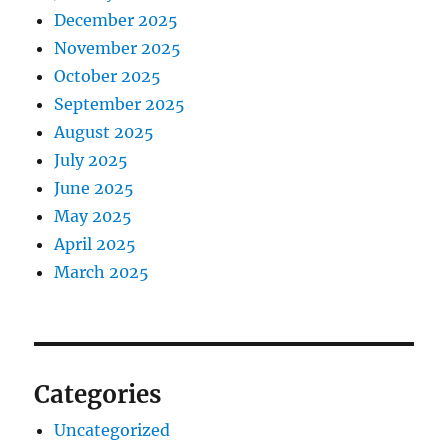
December 2025
November 2025
October 2025
September 2025
August 2025
July 2025
June 2025
May 2025
April 2025
March 2025
Categories
Uncategorized