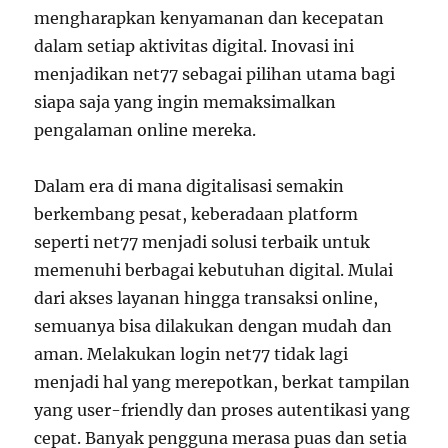
mengharapkan kenyamanan dan kecepatan
dalam setiap aktivitas digital. Inovasi ini
menjadikan net77 sebagai pilihan utama bagi
siapa saja yang ingin memaksimalkan
pengalaman online mereka.
Dalam era di mana digitalisasi semakin
berkembang pesat, keberadaan platform
seperti net77 menjadi solusi terbaik untuk
memenuhi berbagai kebutuhan digital. Mulai
dari akses layanan hingga transaksi online,
semuanya bisa dilakukan dengan mudah dan
aman. Melakukan login net77 tidak lagi
menjadi hal yang merepotkan, berkat tampilan
yang user-friendly dan proses autentikasi yang
cepat. Banyak pengguna merasa puas dan setia