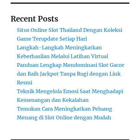
yang
Menguntungkan
Recent Posts
Situs Online Slot Thailand Dengan Koleksi
Game Terupdate Setiap Hari
Langkah-Langkah Meningkatkan
Keberhasilan Melalui Latihan Virtual
Panduan Lengkap Mendominasi Slot Gacor
dan Raih Jackpot Tanpa Rugi dengan Link
Resmi
Teknik Mengelola Emosi Saat Menghadapi
Kemenangan dan Kekalahan
Temukan Cara Meningkatkan Peluang
Menang di Slot Online dengan Mudah