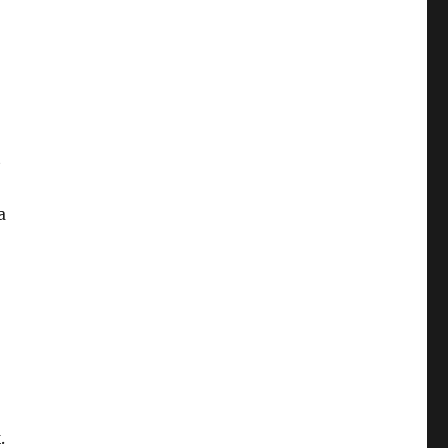
t
a
.