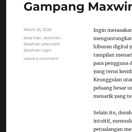
Gampang Maxwin
Posted
March 25, 2026
Ingin merasakan
on
Tags
dora hoki
,
dorahoki
,
menguntungka
dorahoki alternatif
,
hiburan digital
dorahoki login
tampilan menari
on
Leave a comment
para pengguna d
Curi
Peluang
yang terus kemb
Jackpot
Keunggulan uta
di
peluang besar 
Situs
Slot
menarik yang te
Gampang
Maxwin
Selain itu, do
Terbaik
intuitif, memud
petualangan mer