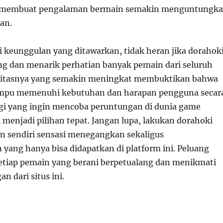
 membuat pengalaman bermain semakin menguntungk
an.
 keunggulan yang ditawarkan, tidak heran jika dorahok
g dan menarik perhatian banyak pemain dari seluruh
aritasnya yang semakin meningkat membuktikan bahwa
ampu memenuhi kebutuhan dan harapan pengguna secar
bagi yang ingin mencoba peruntungan di dunia game
 menjadi pilihan tepat. Jangan lupa, lakukan dorahoki
an sendiri sensasi menegangkan sekaligus
ang hanya bisa didapatkan di platform ini. Peluang
etiap pemain yang berani berpetualang dan menikmati
 dari situs ini.