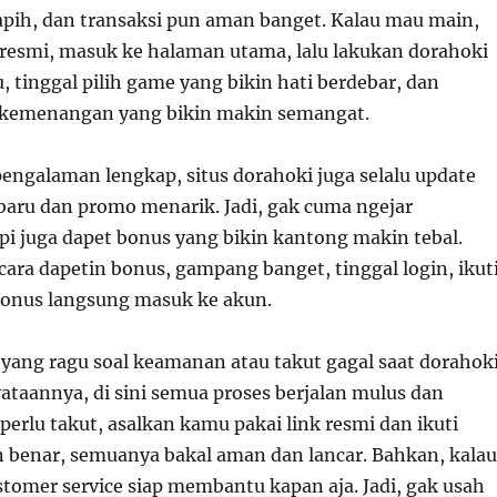
apih, dan transaksi pun aman banget. Kalau mau main,
k resmi, masuk ke halaman utama, lalu lakukan dorahoki
tu, tinggal pilih game yang bikin hati berdebar, dan
i kemenangan yang bikin makin semangat.
engalaman lengkap, situs dorahoki juga selalu update
rbaru dan promo menarik. Jadi, gak cuma ngejar
i juga dapet bonus yang bikin kantong makin tebal.
ara dapetin bonus, gampang banget, tinggal login, ikut
bonus langsung masuk ke akun.
yang ragu soal keamanan atau takut gagal saat dorahok
yataannya, di sini semua proses berjalan mulus dan
perlu takut, asalkan kamu pakai link resmi dan ikuti
n benar, semuanya bakal aman dan lancar. Bahkan, kalau
stomer service siap membantu kapan aja. Jadi, gak usah