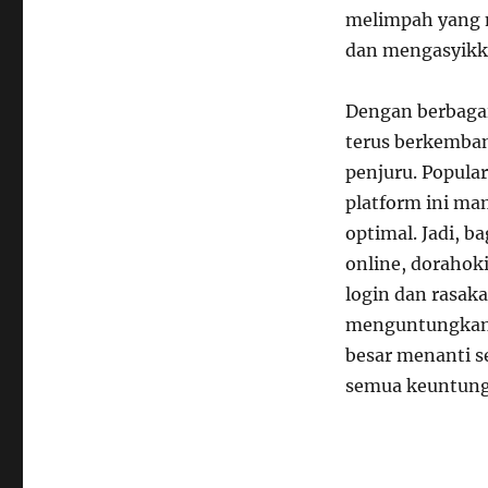
melimpah yang
dan mengasyikk
Dengan berbagai
terus berkemban
penjuru. Popul
platform ini m
optimal. Jadi, 
online, dorahoki
login dan rasak
menguntungkan y
besar menanti s
semua keuntungan