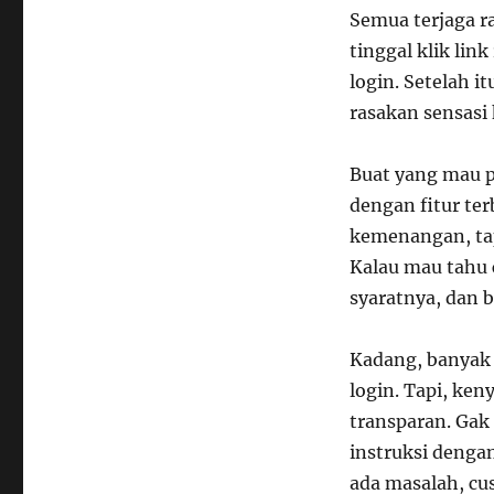
Semua terjaga r
tinggal klik lin
login. Setelah i
rasakan sensas
Buat yang mau p
dengan fitur te
kemenangan, tap
Kalau mau tahu c
syaratnya, dan 
Kadang, banyak 
login. Tapi, ken
transparan. Gak 
instruksi denga
ada masalah, cu