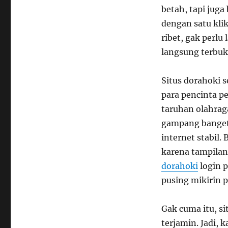
betah, tapi juga
dengan satu klik
ribet, gak perlu
langsung terbuka
Situs dorahoki s
para pencinta pe
taruhan olahraga
gampang banget.
internet stabil.
karena tampilan
dorahoki
login p
pusing mikirin p
Gak cuma itu, s
terjamin. Jadi, 