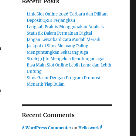
Recent Posts
Link Slot Online 2026 Terbaru dan Pilihan
Deposit QRIS Terjangkau
Langkah Praktis Menggunakan Analisis
Statistik Dalam Permainan Digital
Jangan Lewatkan! Cara Mudah Meraih
Jackpot di Situs Slot yang Paling
n
Menguntungkan Sekarang Juga
n
Strategi Jitu Mengelola Keuntungan agar
Bisa Main Slot Online Lebih Lama dan Lebih
Untung
Situs Gacor Dengan Program Promosi
Menarik Tiap Bulan
n
Recent Comments
A WordPress Commenter
on
Hello world!