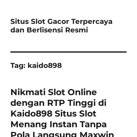
Situs Slot Gacor Terpercaya
dan Berlisensi Resmi
Tag:
kaido898
Nikmati Slot Online
dengan RTP Tinggi di
Kaido898 Situs Slot
Menang Instan Tanpa
Pola Langsung Maxwin