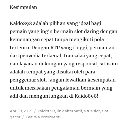
Kesimpulan
Kaido898 adalah pilihan yang ideal bagi
pemain yang ingin bermain slot daring dengan
kemenangan cepat tanpa mengikuti pola
tertentu. Dengan RTP yang tinggi, permainan
dari penyedia terkenal, transaksi yang cepat,
dan layanan dukungan yang responsif, situs ini
adalah tempat yang disukai oleh para
penggemar slot. Jangan lewatkan kesempatan
untuk merasakan pengalaman bermain yang
adil dan menguntungkan di Kaido898!.
Posted
Tags
April 8, 2025
kaido898
,
link alternatif
,
situs slot
,
slot
on
on
gacor
Leave a comment
Nikmati
Slot