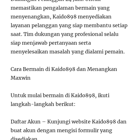
memastikan pengalaman bermain yang
menyenangkan, Kaido898 menyediakan
layanan pelanggan yang siap membantu setiap
saat. Tim dukungan yang profesional selalu
siap menjawab pertanyaan serta
menyelesaikan masalah yang dialami pemain.
Cara Bermain di Kaido898 dan Menangkan
Maxwin
Untuk mulai bermain di Kaido898, ikuti
langkah-langkah berikut:
Daftar Akun – Kunjungi website Kaido898 dan
buat akun dengan mengisi formulir yang
disediakan.