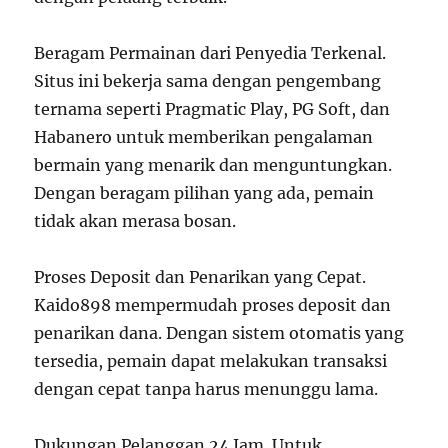
Beragam Permainan dari Penyedia Terkenal.
Situs ini bekerja sama dengan pengembang
ternama seperti Pragmatic Play, PG Soft, dan
Habanero untuk memberikan pengalaman
bermain yang menarik dan menguntungkan.
Dengan beragam pilihan yang ada, pemain
tidak akan merasa bosan.
Proses Deposit dan Penarikan yang Cepat.
Kaido898 mempermudah proses deposit dan
penarikan dana. Dengan sistem otomatis yang
tersedia, pemain dapat melakukan transaksi
dengan cepat tanpa harus menunggu lama.
Dukungan Pelanggan 24 Jam. Untuk