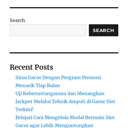
Online
dengan
RTP
Search
Tinggi
di
SEARCH
Kaido898
Situs
Slot
Menang
Instan
Recent Posts
Tanpa
Pola
Situs Gacor Dengan Program Promosi
Langsung
Maxwin
Menarik Tiap Bulan
Uji Keberuntunganmu dan Menangkan
Jackpot Melalui Teknik Ampuh di Game Slot
Terkini!
Pelajari Cara Mengelola Modal Bermain Slot
Gacor agar Lebih Menguntungkan