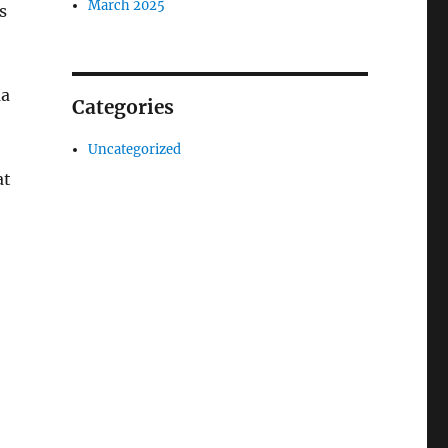
March 2025
s
ma
Categories
Uncategorized
at