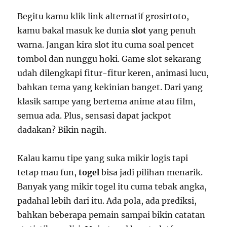
Begitu kamu klik link alternatif grosirtoto,
kamu bakal masuk ke dunia
slot
yang penuh
warna. Jangan kira slot itu cuma soal pencet
tombol dan nunggu hoki. Game slot sekarang
udah dilengkapi fitur-fitur keren, animasi lucu,
bahkan tema yang kekinian banget. Dari yang
klasik sampe yang bertema anime atau film,
semua ada. Plus, sensasi dapat jackpot
dadakan? Bikin nagih.
Kalau kamu tipe yang suka mikir logis tapi
tetap mau fun,
togel
bisa jadi pilihan menarik.
Banyak yang mikir togel itu cuma tebak angka,
padahal lebih dari itu. Ada pola, ada prediksi,
bahkan beberapa pemain sampai bikin catatan