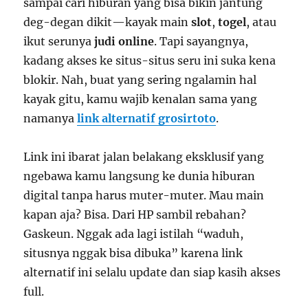
sampai cari hiburan yang bisa bikin jantung
deg-degan dikit—kayak main
slot
,
togel
, atau
ikut serunya
judi online
. Tapi sayangnya,
kadang akses ke situs-situs seru ini suka kena
blokir. Nah, buat yang sering ngalamin hal
kayak gitu, kamu wajib kenalan sama yang
namanya
link alternatif grosirtoto
.
Link ini ibarat jalan belakang eksklusif yang
ngebawa kamu langsung ke dunia hiburan
digital tanpa harus muter-muter. Mau main
kapan aja? Bisa. Dari HP sambil rebahan?
Gaskeun. Nggak ada lagi istilah “waduh,
situsnya nggak bisa dibuka” karena link
alternatif ini selalu update dan siap kasih akses
full.