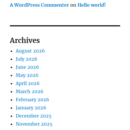
A WordPress Commenter
on
Hello world!
Archives
August 2026
July 2026
June 2026
May 2026
April 2026
March 2026
February 2026
January 2026
December 2025
November 2025