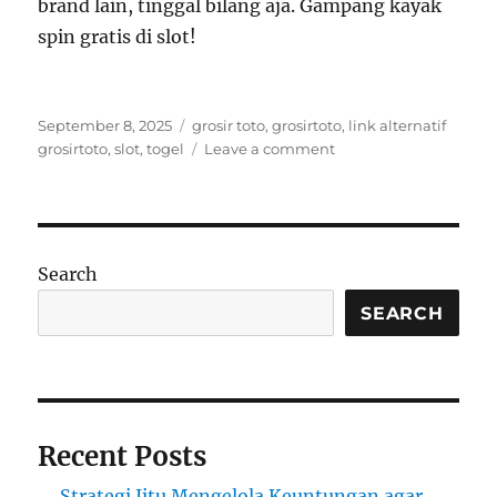
brand lain, tinggal bilang aja. Gampang kayak
spin gratis di slot!
Posted
Tags
September 8, 2025
grosir toto
,
grosirtoto
,
link alternatif
on
on
grosirtoto
,
slot
,
togel
Leave a comment
Buka
Dunia
Seru
dengan
Satu
Search
Klik
Tanpa
SEARCH
Drama
Recent Posts
Strategi Jitu Mengelola Keuntungan agar