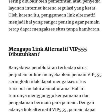
sering diblokir oleh pemerintah atau penyedia
layanan internet karena regulasi yang ketat.
Oleh karena itu, penggunaan link alternatif
menjadi hal yang sangat penting agar pemain
tetap dapat mengakses situs tanpa hambatan.
Mengapa Link Alternatif VIP555
Dibutuhkan?
Banyaknya pemblokiran terhadap situs
perjudian online menyebabkan pemain VIP555
seringkali tidak dapat mengakses situs
tersebut melalui alamat utama. Hal ini
tentunya mengganggu kenyamanan dan
pengalaman bermain para pemain. Dengan
adanya link alternatif VIP555, pemain dapat