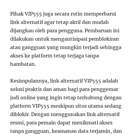
Pihak VIP555 juga secara rutin memperbarui
link alternatif agar tetap aktif dan mudah
dijangkau oleh para pengguna. Pembaruan ini
dilakukan untuk mengantisipasi pemblokiran
atau gangguan yang mungkin terjadi sehingga
akses ke platform tetap terjaga tanpa
hambatan.
Kesimpulannya, link alternatif VIP555 adalah
solusi praktis dan aman bagi para penggemar
judi online yang ingin tetap terhubung dengan
platform VIP555 meskipun situs utama sedang
diblokir. Dengan menggunakan link alternatif
resmi, para pemain dapat menikmati akses
tanpa gangguan, keamanan data terjamin, dan