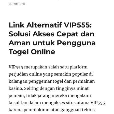
on
on
comment
VIP555:
Berita
Terbaru
Link Alternatif VIP555:
dan
Update
Solusi Akses Cepat dan
Penting
Aman untuk Pengguna
Togel Online
VIP555 merupakan salah satu platform
perjudian online yang semakin populer di
kalangan penggemar togel dan permainan
kasino. Seiring dengan tingginya minat
pemain, tidak jarang mereka mengalami
kesulitan dalam mengakses situs utama VIP555
karena pemblokiran atau gangguan teknis