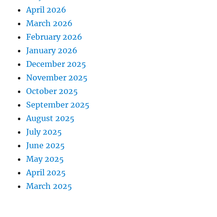
April 2026
March 2026
February 2026
January 2026
December 2025
November 2025
October 2025
September 2025
August 2025
July 2025
June 2025
May 2025
April 2025
March 2025