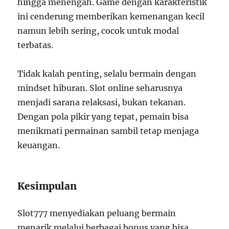
hingga menengah. Game dengan karakteristik
ini cenderung memberikan kemenangan kecil
namun lebih sering, cocok untuk modal
terbatas.
Tidak kalah penting, selalu bermain dengan
mindset hiburan. Slot online seharusnya
menjadi sarana relaksasi, bukan tekanan.
Dengan pola pikir yang tepat, pemain bisa
menikmati permainan sambil tetap menjaga
keuangan.
Kesimpulan
Slot777 menyediakan peluang bermain
menarik melalui berbagai bonus yang bisa