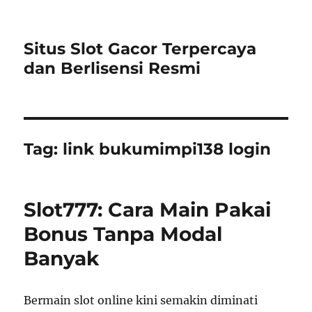
Situs Slot Gacor Terpercaya
dan Berlisensi Resmi
Tag:
link bukumimpi138 login
Slot777: Cara Main Pakai
Bonus Tanpa Modal
Banyak
Bermain slot online kini semakin diminati