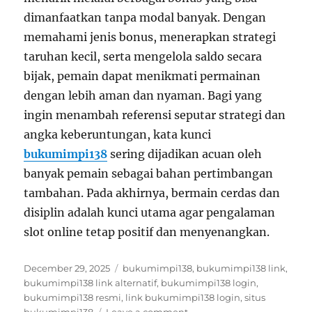
dimanfaatkan tanpa modal banyak. Dengan
memahami jenis bonus, menerapkan strategi
taruhan kecil, serta mengelola saldo secara
bijak, pemain dapat menikmati permainan
dengan lebih aman dan nyaman. Bagi yang
ingin menambah referensi seputar strategi dan
angka keberuntungan, kata kunci
bukumimpi138
sering dijadikan acuan oleh
banyak pemain sebagai bahan pertimbangan
tambahan. Pada akhirnya, bermain cerdas dan
disiplin adalah kunci utama agar pengalaman
slot online tetap positif dan menyenangkan.
Posted
Tags
December 29, 2025
bukumimpi138
,
bukumimpi138 link
,
on
bukumimpi138 link alternatif
,
bukumimpi138 login
,
bukumimpi138 resmi
,
link bukumimpi138 login
,
situs
on