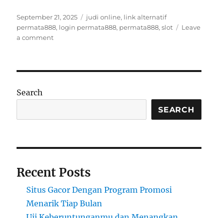
Posted
Tags
September 21, 2025
judi online
,
link alternatif
on
permata888
,
login permata888
,
permata888
,
slot
Leave
on
a comment
Serunya
Hiburan
Digital
yang
Bikin
Search
Kamu
Tetap
SEARCH
Up-
to-
Date
Recent Posts
Situs Gacor Dengan Program Promosi
Menarik Tiap Bulan
Uji Keberuntunganmu dan Menangkan