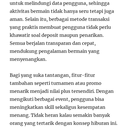
untuk melindungi data pengguna, sehingga
aktivitas bermain tidak hanya seru tetapi juga
aman. Selain itu, berbagai metode transaksi
yang praktis membuat pengguna tidak perlu
khawatir soal deposit maupun penarikan.
Semua berjalan transparan dan cepat,
mendukung pengalaman bermain yang
menyenangkan.
Bagi yang suka tantangan, fitur-fitur
tambahan seperti turnamen atau promo
menarik menjadi nilai plus tersendiri. Dengan
mengikuti berbagai event, pengguna bisa
meningkatkan skill sekaligus kesempatan
menang. Tidak heran kalau semakin banyak
orang yang tertarik dengan konsep hiburan ini.