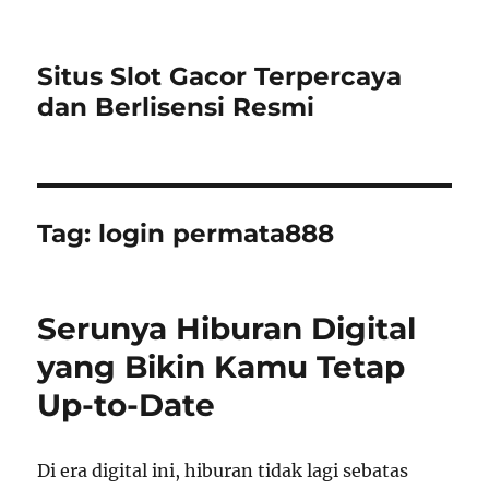
Situs Slot Gacor Terpercaya
dan Berlisensi Resmi
Tag:
login permata888
Serunya Hiburan Digital
yang Bikin Kamu Tetap
Up-to-Date
Di era digital ini, hiburan tidak lagi sebatas