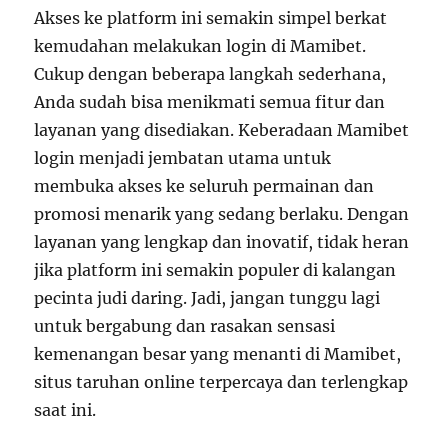
Akses ke platform ini semakin simpel berkat
kemudahan melakukan login di Mamibet.
Cukup dengan beberapa langkah sederhana,
Anda sudah bisa menikmati semua fitur dan
layanan yang disediakan. Keberadaan Mamibet
login menjadi jembatan utama untuk
membuka akses ke seluruh permainan dan
promosi menarik yang sedang berlaku. Dengan
layanan yang lengkap dan inovatif, tidak heran
jika platform ini semakin populer di kalangan
pecinta judi daring. Jadi, jangan tunggu lagi
untuk bergabung dan rasakan sensasi
kemenangan besar yang menanti di Mamibet,
situs taruhan online terpercaya dan terlengkap
saat ini.