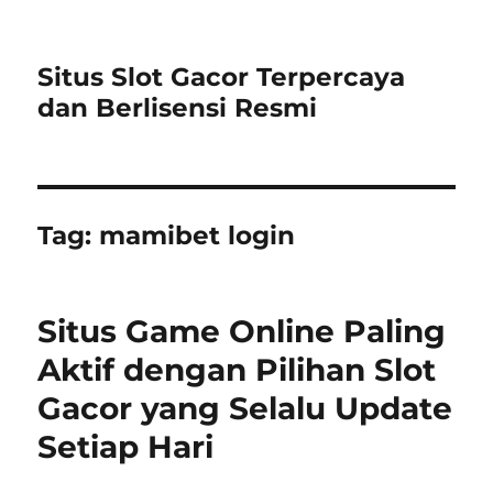
Situs Slot Gacor Terpercaya
dan Berlisensi Resmi
Tag:
mamibet login
Situs Game Online Paling
Aktif dengan Pilihan Slot
Gacor yang Selalu Update
Setiap Hari