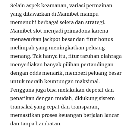
Selain aspek keamanan, variasi permainan
yang ditawarkan di Mamibet mampu
memenuhi berbagai selera dan strategi.
Mamibet slot menjadi primadona karena
menawarkan jackpot besar dan fitur bonus
melimpah yang meningkatkan peluang
menang. Tak hanya itu, fitur taruhan olahraga
menyediakan banyak pilihan pertandingan
dengan odds menarik, memberi peluang besar
untuk meraih keuntungan maksimal.
Pengguna juga bisa melakukan deposit dan
penarikan dengan mudah, didukung sistem
transaksi yang cepat dan transparan,
memastikan proses keuangan berjalan lancar
dan tanpa hambatan.