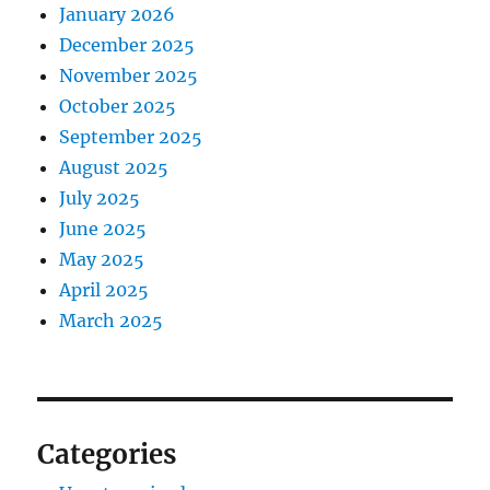
January 2026
December 2025
November 2025
October 2025
September 2025
August 2025
July 2025
June 2025
May 2025
April 2025
March 2025
Categories