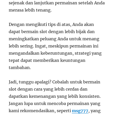
sejenak dan lanjutkan permainan setelah Anda
merasa lebih tenang.
Dengan mengikuti tips di atas, Anda akan
dapat bermain slot dengan lebih bijak dan
meningkatkan peluang Anda untuk menang
lebih sering. Ingat, meskipun permainan ini
mengandalkan keberuntungan, strategi yang
tepat dapat memberikan keuntungan
tambahan.
Jadi, tunggu apalagi? Cobalah untuk bermain
slot dengan cara yang lebih cerdas dan
dapatkan kemenangan yang lebih konsisten.
Jangan lupa untuk mencoba permainan yang
kami rekomendasikan, seperti
msg777
, yang