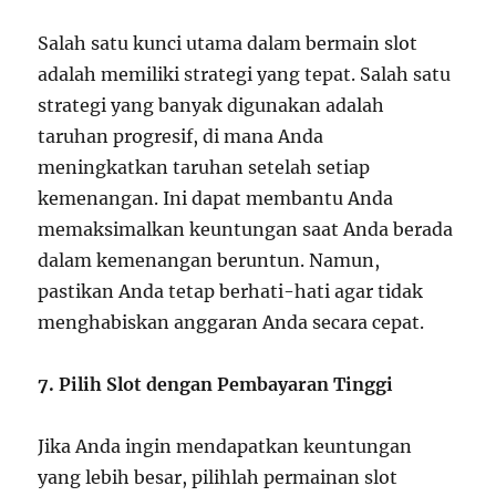
Salah satu kunci utama dalam bermain slot
adalah memiliki strategi yang tepat. Salah satu
strategi yang banyak digunakan adalah
taruhan progresif, di mana Anda
meningkatkan taruhan setelah setiap
kemenangan. Ini dapat membantu Anda
memaksimalkan keuntungan saat Anda berada
dalam kemenangan beruntun. Namun,
pastikan Anda tetap berhati-hati agar tidak
menghabiskan anggaran Anda secara cepat.
7. Pilih Slot dengan Pembayaran Tinggi
Jika Anda ingin mendapatkan keuntungan
yang lebih besar, pilihlah permainan slot