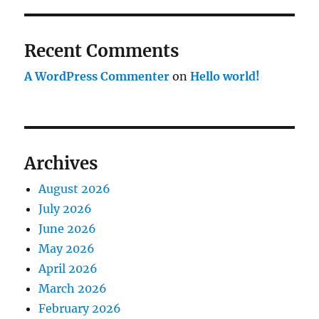
Recent Comments
A WordPress Commenter
on
Hello world!
Archives
August 2026
July 2026
June 2026
May 2026
April 2026
March 2026
February 2026