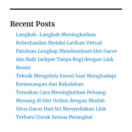
Sekarang!
Recent Posts
Langkah-Langkah Meningkatkan
Keberhasilan Melalui Latihan Virtual
Panduan Lengkap Mendominasi Slot Gacor
dan Raih Jackpot Tanpa Rugi dengan Link
Resmi
Teknik Mengelola Emosi Saat Menghadapi
Kemenangan dan Kekalahan
Temukan Cara Meningkatkan Peluang
Menang di Slot Online dengan Mudah
Situs Gacor Hari Ini Menyediakan Link
Terbaru Untuk Semua Perangkat