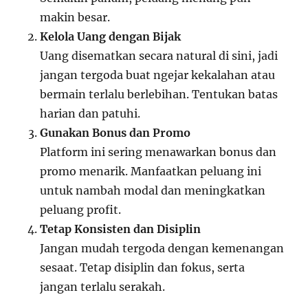
makin besar.
Kelola Uang dengan Bijak
Uang disematkan secara natural di sini, jadi
jangan tergoda buat ngejar kekalahan atau
bermain terlalu berlebihan. Tentukan batas
harian dan patuhi.
Gunakan Bonus dan Promo
Platform ini sering menawarkan bonus dan
promo menarik. Manfaatkan peluang ini
untuk nambah modal dan meningkatkan
peluang profit.
Tetap Konsisten dan Disiplin
Jangan mudah tergoda dengan kemenangan
sesaat. Tetap disiplin dan fokus, serta
jangan terlalu serakah.