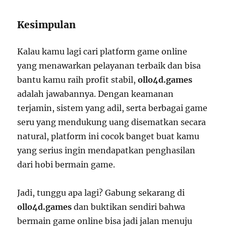
Kesimpulan
Kalau kamu lagi cari platform game online
yang menawarkan pelayanan terbaik dan bisa
bantu kamu raih profit stabil,
ollo4d.games
adalah jawabannya. Dengan keamanan
terjamin, sistem yang adil, serta berbagai game
seru yang mendukung uang disematkan secara
natural, platform ini cocok banget buat kamu
yang serius ingin mendapatkan penghasilan
dari hobi bermain game.
Jadi, tunggu apa lagi? Gabung sekarang di
ollo4d.games
dan buktikan sendiri bahwa
bermain game online bisa jadi jalan menuju