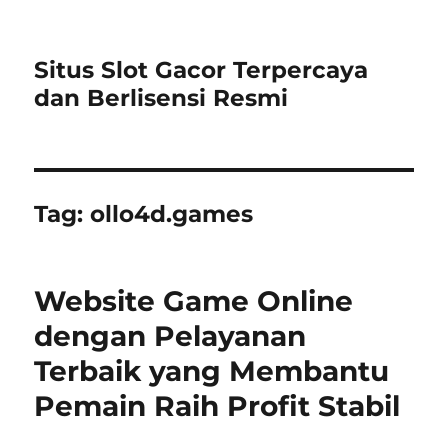
Situs Slot Gacor Terpercaya
dan Berlisensi Resmi
Tag:
ollo4d.games
Website Game Online
dengan Pelayanan
Terbaik yang Membantu
Pemain Raih Profit Stabil