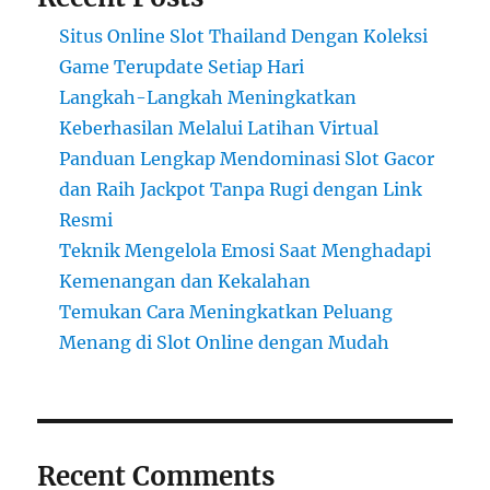
Situs Online Slot Thailand Dengan Koleksi
Game Terupdate Setiap Hari
Langkah-Langkah Meningkatkan
Keberhasilan Melalui Latihan Virtual
Panduan Lengkap Mendominasi Slot Gacor
dan Raih Jackpot Tanpa Rugi dengan Link
Resmi
Teknik Mengelola Emosi Saat Menghadapi
Kemenangan dan Kekalahan
Temukan Cara Meningkatkan Peluang
Menang di Slot Online dengan Mudah
Recent Comments