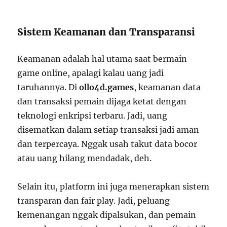
Sistem Keamanan dan Transparansi
Keamanan adalah hal utama saat bermain
game online, apalagi kalau uang jadi
taruhannya. Di
ollo4d.games
, keamanan data
dan transaksi pemain dijaga ketat dengan
teknologi enkripsi terbaru. Jadi, uang
disematkan dalam setiap transaksi jadi aman
dan terpercaya. Nggak usah takut data bocor
atau uang hilang mendadak, deh.
Selain itu, platform ini juga menerapkan sistem
transparan dan fair play. Jadi, peluang
kemenangan nggak dipalsukan, dan pemain