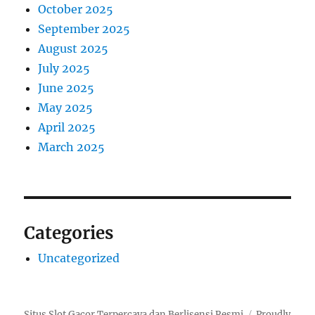
October 2025
September 2025
August 2025
July 2025
June 2025
May 2025
April 2025
March 2025
Categories
Uncategorized
Situs Slot Gacor Terpercaya dan Berlisensi Resmi
Proudly