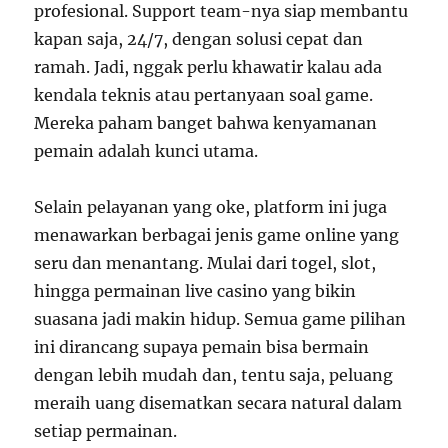
profesional. Support team-nya siap membantu
kapan saja, 24/7, dengan solusi cepat dan
ramah. Jadi, nggak perlu khawatir kalau ada
kendala teknis atau pertanyaan soal game.
Mereka paham banget bahwa kenyamanan
pemain adalah kunci utama.
Selain pelayanan yang oke, platform ini juga
menawarkan berbagai jenis game online yang
seru dan menantang. Mulai dari togel, slot,
hingga permainan live casino yang bikin
suasana jadi makin hidup. Semua game pilihan
ini dirancang supaya pemain bisa bermain
dengan lebih mudah dan, tentu saja, peluang
meraih uang disematkan secara natural dalam
setiap permainan.