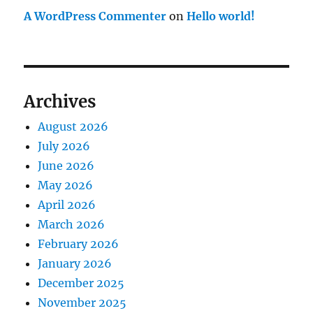
A WordPress Commenter
on
Hello world!
Archives
August 2026
July 2026
June 2026
May 2026
April 2026
March 2026
February 2026
January 2026
December 2025
November 2025