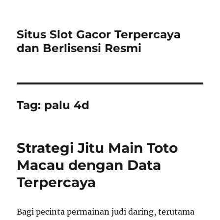
Situs Slot Gacor Terpercaya
dan Berlisensi Resmi
Tag:
palu 4d
Strategi Jitu Main Toto
Macau dengan Data
Terpercaya
Bagi pecinta permainan judi daring, terutama