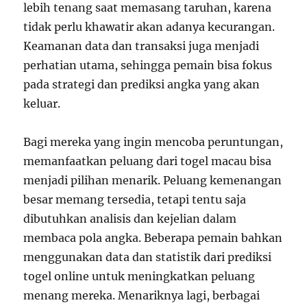
lebih tenang saat memasang taruhan, karena
tidak perlu khawatir akan adanya kecurangan.
Keamanan data dan transaksi juga menjadi
perhatian utama, sehingga pemain bisa fokus
pada strategi dan prediksi angka yang akan
keluar.
Bagi mereka yang ingin mencoba peruntungan,
memanfaatkan peluang dari togel macau bisa
menjadi pilihan menarik. Peluang kemenangan
besar memang tersedia, tetapi tentu saja
dibutuhkan analisis dan kejelian dalam
membaca pola angka. Beberapa pemain bahkan
menggunakan data dan statistik dari prediksi
togel online untuk meningkatkan peluang
menang mereka. Menariknya lagi, berbagai