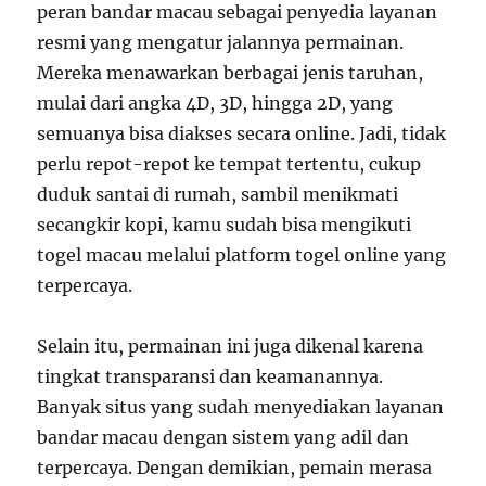
peran bandar macau sebagai penyedia layanan
resmi yang mengatur jalannya permainan.
Mereka menawarkan berbagai jenis taruhan,
mulai dari angka 4D, 3D, hingga 2D, yang
semuanya bisa diakses secara online. Jadi, tidak
perlu repot-repot ke tempat tertentu, cukup
duduk santai di rumah, sambil menikmati
secangkir kopi, kamu sudah bisa mengikuti
togel macau melalui platform togel online yang
terpercaya.
Selain itu, permainan ini juga dikenal karena
tingkat transparansi dan keamanannya.
Banyak situs yang sudah menyediakan layanan
bandar macau dengan sistem yang adil dan
terpercaya. Dengan demikian, pemain merasa