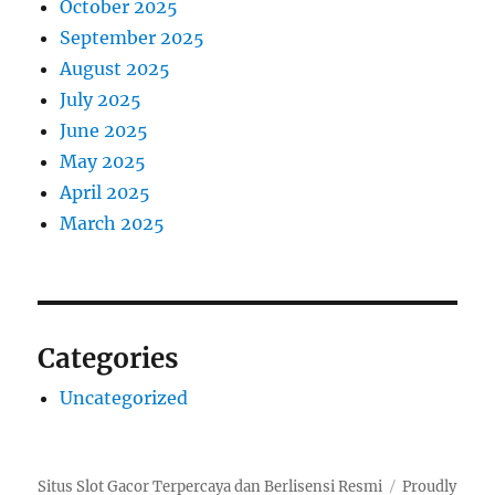
October 2025
September 2025
August 2025
July 2025
June 2025
May 2025
April 2025
March 2025
Categories
Uncategorized
Situs Slot Gacor Terpercaya dan Berlisensi Resmi
Proudly