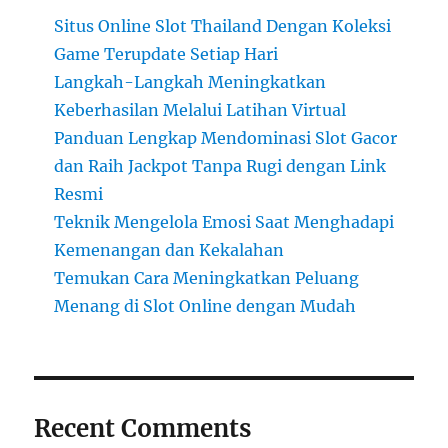
Situs Online Slot Thailand Dengan Koleksi
Game Terupdate Setiap Hari
Langkah-Langkah Meningkatkan
Keberhasilan Melalui Latihan Virtual
Panduan Lengkap Mendominasi Slot Gacor
dan Raih Jackpot Tanpa Rugi dengan Link
Resmi
Teknik Mengelola Emosi Saat Menghadapi
Kemenangan dan Kekalahan
Temukan Cara Meningkatkan Peluang
Menang di Slot Online dengan Mudah
Recent Comments