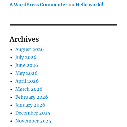
A WordPress Commenter
on
Hello world!
Archives
August 2026
July 2026
June 2026
May 2026
April 2026
March 2026
February 2026
January 2026
December 2025
November 2025