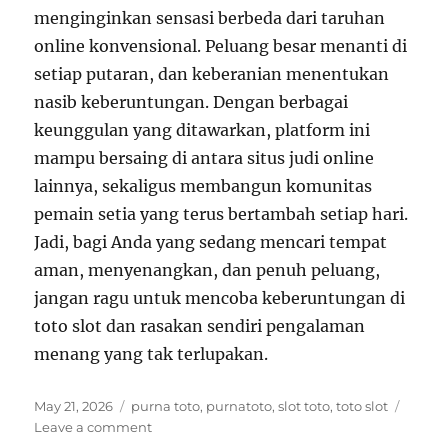
menginginkan sensasi berbeda dari taruhan
online konvensional. Peluang besar menanti di
setiap putaran, dan keberanian menentukan
nasib keberuntungan. Dengan berbagai
keunggulan yang ditawarkan, platform ini
mampu bersaing di antara situs judi online
lainnya, sekaligus membangun komunitas
pemain setia yang terus bertambah setiap hari.
Jadi, bagi Anda yang sedang mencari tempat
aman, menyenangkan, dan penuh peluang,
jangan ragu untuk mencoba keberuntungan di
toto slot dan rasakan sendiri pengalaman
menang yang tak terlupakan.
Posted
Tags
May 21, 2026
purna toto
,
purnatoto
,
slot toto
,
toto slot
on
on
Leave a comment
Toto