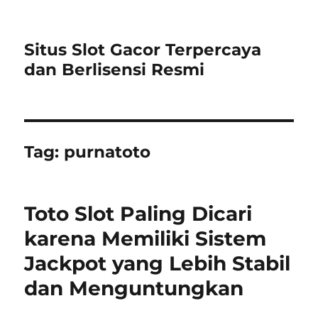
Situs Slot Gacor Terpercaya
dan Berlisensi Resmi
Tag:
purnatoto
Toto Slot Paling Dicari
karena Memiliki Sistem
Jackpot yang Lebih Stabil
dan Menguntungkan