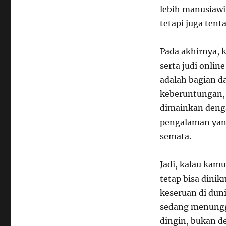
lebih manusiawi
tetapi juga ten
Pada akhirnya, 
serta judi onlin
adalah bagian d
keberuntungan, 
dimainkan denga
pengalaman yan
semata.
Jadi, kalau kam
tetap bisa dini
keseruan di dun
sedang menunggu
dingin, bukan 