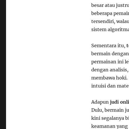
besar atau justr
beberapa pemain
tersendiri, wala
sistem algoritm
Sementara itu,
t
bermain dengan 
permainan ini 
dengan analisis,
membawa hoki. D
intuisi dan mat
Adapun
judi onl
Dulu, bermain ju
kini segalanya b
keamanan yang t