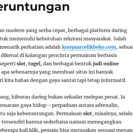
beruntungan
an modern yang serba cepat, berbagai platform daring
tuk memenuhi kebutuhan rekreasi masyarakat. Salah
menarik perhatian adalah
konyaarcelikbeko.com
, sebu
i dikenal di kalangan pencinta permainan berbasis
seperti
slot
,
togel
, dan berbagai bentuk
judi online
 apa sebenarnya yang membuat situs ini banyak
i kita bahas dengan gaya santai tapi tetap informatif.
rang, hiburan daring bukan sekadar melepas penat. Ia
semacam gaya hidup—perpaduan antara adrenalin,
entu saja keberuntungan. Permainan
slot
, misalnya, selalu
k tersendiri karena sederhana namun menegangkan.
berapa kali klik, pemain bisa merasakan sensasi mena