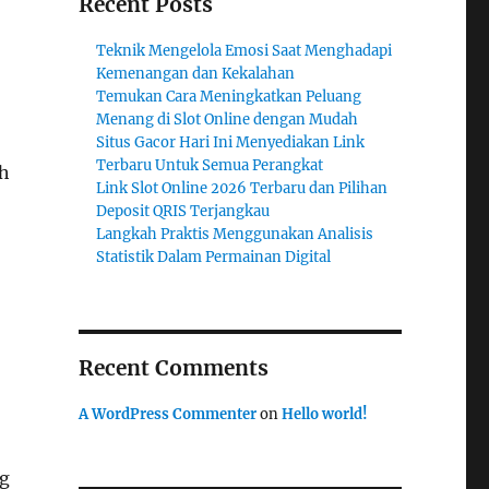
Recent Posts
Teknik Mengelola Emosi Saat Menghadapi
Kemenangan dan Kekalahan
Temukan Cara Meningkatkan Peluang
Menang di Slot Online dengan Mudah
Situs Gacor Hari Ini Menyediakan Link
Terbaru Untuk Semua Perangkat
ah
Link Slot Online 2026 Terbaru dan Pilihan
Deposit QRIS Terjangkau
Langkah Praktis Menggunakan Analisis
Statistik Dalam Permainan Digital
Recent Comments
A WordPress Commenter
on
Hello world!
ng