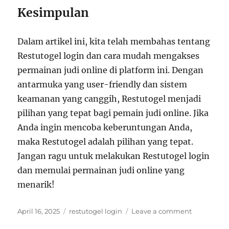
Kesimpulan
Dalam artikel ini, kita telah membahas tentang
Restutogel login dan cara mudah mengakses
permainan judi online di platform ini. Dengan
antarmuka yang user-friendly dan sistem
keamanan yang canggih, Restutogel menjadi
pilihan yang tepat bagi pemain judi online. Jika
Anda ingin mencoba keberuntungan Anda,
maka Restutogel adalah pilihan yang tepat.
Jangan ragu untuk melakukan Restutogel login
dan memulai permainan judi online yang
menarik!
Posted
Tags
on
April 16, 2025
restutogel login
Leave a comment
on
Restutogel