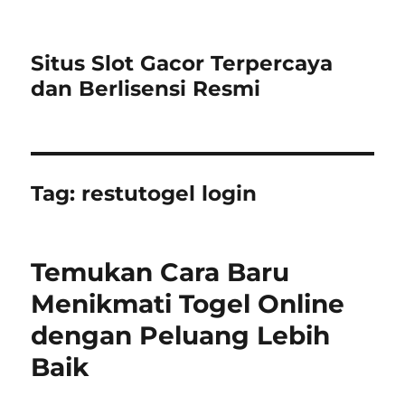
Situs Slot Gacor Terpercaya
dan Berlisensi Resmi
Tag:
restutogel login
Temukan Cara Baru
Menikmati Togel Online
dengan Peluang Lebih
Baik