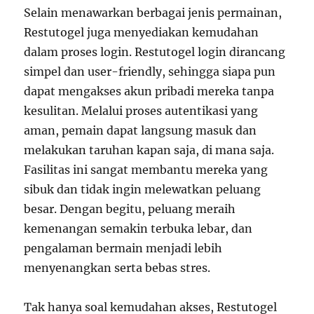
Selain menawarkan berbagai jenis permainan,
Restutogel juga menyediakan kemudahan
dalam proses login. Restutogel login dirancang
simpel dan user-friendly, sehingga siapa pun
dapat mengakses akun pribadi mereka tanpa
kesulitan. Melalui proses autentikasi yang
aman, pemain dapat langsung masuk dan
melakukan taruhan kapan saja, di mana saja.
Fasilitas ini sangat membantu mereka yang
sibuk dan tidak ingin melewatkan peluang
besar. Dengan begitu, peluang meraih
kemenangan semakin terbuka lebar, dan
pengalaman bermain menjadi lebih
menyenangkan serta bebas stres.
Tak hanya soal kemudahan akses, Restutogel