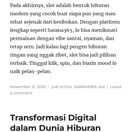
Pada akhirnya, slot adalah bentuk hiburan
modern yang cocok buat siapa pun yang mau
rehat sejenak dari kesibukan. Dengan platform
lengkap seperti Sarana365, lo bisa menikmati
permainan dengan vibe santai, nyaman, dan
tetap seru. Jadi kalau lagi pengen hiburan
ringan yang nggak ribet, slot bisa jadi pilihan
terbaik. Tinggal klik, spin, dan biarin mood lo
naik pelan-pelan.
Posted
Tags
November 21, 2025
judi online
,
SARANA365
,
slot
Leave
on
on
a comment
Reel
Santai,
Mood
Transformasi Digital
Naik:
Cara
dalam Dunia Hiburan
Seru