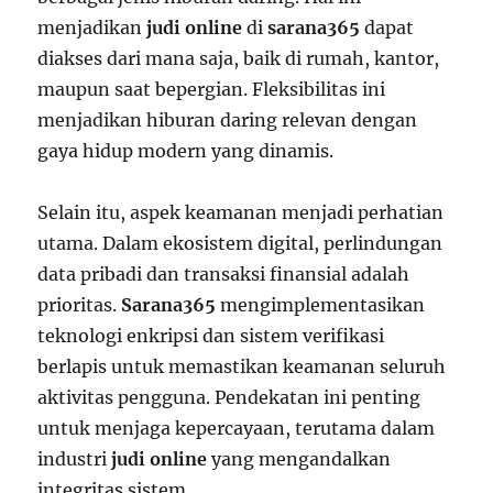
menjadikan
judi online
di
sarana365
dapat
diakses dari mana saja, baik di rumah, kantor,
maupun saat bepergian. Fleksibilitas ini
menjadikan hiburan daring relevan dengan
gaya hidup modern yang dinamis.
Selain itu, aspek keamanan menjadi perhatian
utama. Dalam ekosistem digital, perlindungan
data pribadi dan transaksi finansial adalah
prioritas.
Sarana365
mengimplementasikan
teknologi enkripsi dan sistem verifikasi
berlapis untuk memastikan keamanan seluruh
aktivitas pengguna. Pendekatan ini penting
untuk menjaga kepercayaan, terutama dalam
industri
judi online
yang mengandalkan
integritas sistem.