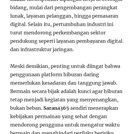
bidang, mulai dari pengembangan perangkat
lunak, layanan pelanggan, hingga pemasaran
digital. Selain itu, pertumbuhan industri ini
turut mendorong perkembangan sektor
pendukung seperti layanan pembayaran digital
dan infrastruktur jaringan.
Meski demikian, penting untuk diingat bahwa
penggunaan platform hiburan daring
memerlukan kesadaran dan tanggung jawab.
Bermain secara bijak adalah kunci agar hiburan
tetap menjadi kegiatan yang menyenangkan,
bukan beban.
Sarana365
sendiri menerapkan
kebijakan permainan yang sehat dengan
mendorong pengguna untuk mengatur waktu
bermain dan menghindari perilaku berisiko.