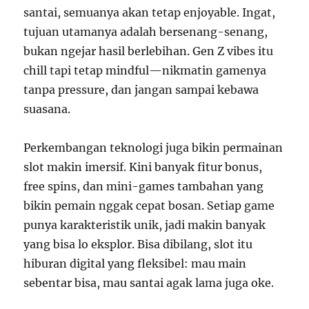
santai, semuanya akan tetap enjoyable. Ingat,
tujuan utamanya adalah bersenang-senang,
bukan ngejar hasil berlebihan. Gen Z vibes itu
chill tapi tetap mindful—nikmatin gamenya
tanpa pressure, dan jangan sampai kebawa
suasana.
Perkembangan teknologi juga bikin permainan
slot makin imersif. Kini banyak fitur bonus,
free spins, dan mini-games tambahan yang
bikin pemain nggak cepat bosan. Setiap game
punya karakteristik unik, jadi makin banyak
yang bisa lo eksplor. Bisa dibilang, slot itu
hiburan digital yang fleksibel: mau main
sebentar bisa, mau santai agak lama juga oke.