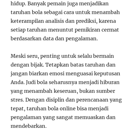
hidup. Banyak pemain juga menjadikan
taruhan bola sebagai cara untuk menambah
keterampilan analisis dan prediksi, karena
setiap taruhan menuntut pemikiran cermat
berdasarkan data dan pengalaman.
Meski seru, penting untuk selalu bermain
dengan bijak. Tetapkan batas taruhan dan
jangan biarkan emosi menguasai keputusan
Anda. Judi bola seharusnya menjadi hiburan
yang menambah keseruan, bukan sumber
stres. Dengan disiplin dan perencanaan yang
tepat, taruhan bola online bisa menjadi
pengalaman yang sangat memuaskan dan
mendebarkan.