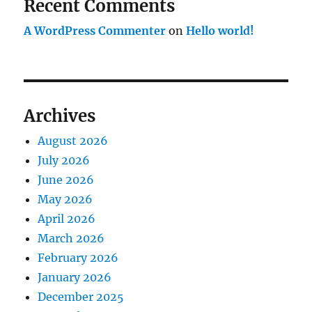
Recent Comments
A WordPress Commenter
on
Hello world!
Archives
August 2026
July 2026
June 2026
May 2026
April 2026
March 2026
February 2026
January 2026
December 2025