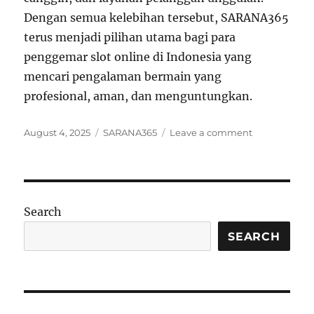
Dengan semua kelebihan tersebut, SARANA365
terus menjadi pilihan utama bagi para
penggemar slot online di Indonesia yang
mencari pengalaman bermain yang
profesional, aman, dan menguntungkan.
Posted
Tags
on
August 4, 2025
SARANA365
Leave a comment
on
Situs
Slot
Online
Terpercaya
dengan
Search
Ragam
Permainan
SEARCH
Lengkap
dan
Sistem
Keamanan
Terbaik