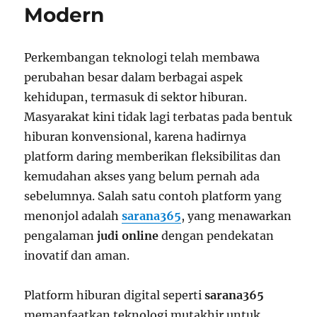
Modern
Nikmatin
Slot
di
Waktu
Perkembangan teknologi telah membawa
Luang
perubahan besar dalam berbagai aspek
kehidupan, termasuk di sektor hiburan.
Masyarakat kini tidak lagi terbatas pada bentuk
hiburan konvensional, karena hadirnya
platform daring memberikan fleksibilitas dan
kemudahan akses yang belum pernah ada
sebelumnya. Salah satu contoh platform yang
menonjol adalah
sarana365
, yang menawarkan
pengalaman
judi online
dengan pendekatan
inovatif dan aman.
Platform hiburan digital seperti
sarana365
memanfaatkan teknologi mutakhir untuk