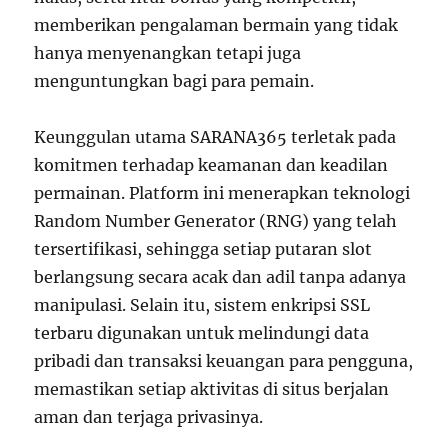
memberikan pengalaman bermain yang tidak
hanya menyenangkan tetapi juga
menguntungkan bagi para pemain.
Keunggulan utama SARANA365 terletak pada
komitmen terhadap keamanan dan keadilan
permainan. Platform ini menerapkan teknologi
Random Number Generator (RNG) yang telah
tersertifikasi, sehingga setiap putaran slot
berlangsung secara acak dan adil tanpa adanya
manipulasi. Selain itu, sistem enkripsi SSL
terbaru digunakan untuk melindungi data
pribadi dan transaksi keuangan para pengguna,
memastikan setiap aktivitas di situs berjalan
aman dan terjaga privasinya.