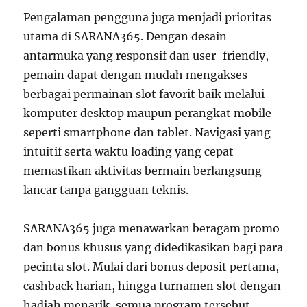
Pengalaman pengguna juga menjadi prioritas
utama di SARANA365. Dengan desain
antarmuka yang responsif dan user-friendly,
pemain dapat dengan mudah mengakses
berbagai permainan slot favorit baik melalui
komputer desktop maupun perangkat mobile
seperti smartphone dan tablet. Navigasi yang
intuitif serta waktu loading yang cepat
memastikan aktivitas bermain berlangsung
lancar tanpa gangguan teknis.
SARANA365 juga menawarkan beragam promo
dan bonus khusus yang didedikasikan bagi para
pecinta slot. Mulai dari bonus deposit pertama,
cashback harian, hingga turnamen slot dengan
hadiah menarik, semua program tersebut