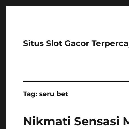
Situs Slot Gacor Terperc
Tag:
seru bet
Nikmati Sensasi