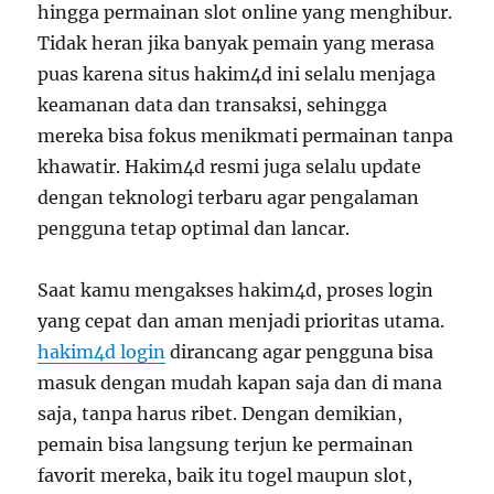
hingga permainan slot online yang menghibur.
Tidak heran jika banyak pemain yang merasa
puas karena situs hakim4d ini selalu menjaga
keamanan data dan transaksi, sehingga
mereka bisa fokus menikmati permainan tanpa
khawatir. Hakim4d resmi juga selalu update
dengan teknologi terbaru agar pengalaman
pengguna tetap optimal dan lancar.
Saat kamu mengakses hakim4d, proses login
yang cepat dan aman menjadi prioritas utama.
hakim4d login
dirancang agar pengguna bisa
masuk dengan mudah kapan saja dan di mana
saja, tanpa harus ribet. Dengan demikian,
pemain bisa langsung terjun ke permainan
favorit mereka, baik itu togel maupun slot,