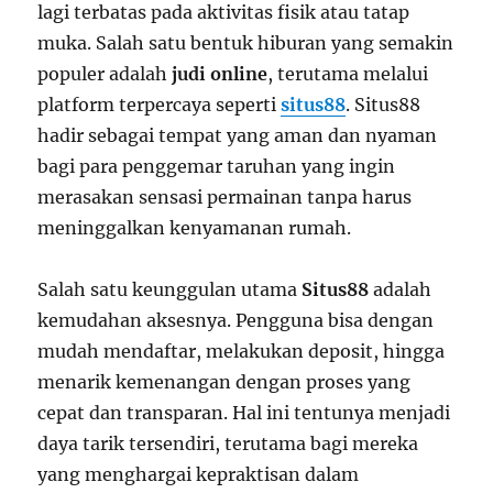
lagi terbatas pada aktivitas fisik atau tatap
muka. Salah satu bentuk hiburan yang semakin
populer adalah
judi online
, terutama melalui
platform terpercaya seperti
situs88
. Situs88
hadir sebagai tempat yang aman dan nyaman
bagi para penggemar taruhan yang ingin
merasakan sensasi permainan tanpa harus
meninggalkan kenyamanan rumah.
Salah satu keunggulan utama
Situs88
adalah
kemudahan aksesnya. Pengguna bisa dengan
mudah mendaftar, melakukan deposit, hingga
menarik kemenangan dengan proses yang
cepat dan transparan. Hal ini tentunya menjadi
daya tarik tersendiri, terutama bagi mereka
yang menghargai kepraktisan dalam