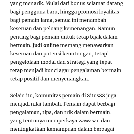
yang menarik. Mulai dari bonus selamat datang
bagi pengguna baru, hingga promosi loyalitas
bagi pemain lama, semua ini menambah
keseruan dan peluang kemenangan. Namun,
penting bagi pemain untuk tetap bijak dalam
bermain.
Judi online
memang menawarkan
keseruan dan potensi keuntungan, tetapi
pengelolaan modal dan strategi yang tepat
tetap menjadi kunci agar pengalaman bermain
tetap positif dan menyenangkan.
Selain itu, komunitas pemain di Situs88 juga
menjadi nilai tambah. Pemain dapat berbagi
pengalaman, tips, dan trik dalam bermain,
yang tentunya memperkaya wawasan dan
meningkatkan kemampuan dalam berbagai