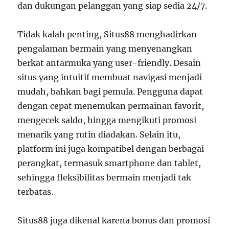
dan dukungan pelanggan yang siap sedia 24/7.
Tidak kalah penting, Situs88 menghadirkan
pengalaman bermain yang menyenangkan
berkat antarmuka yang user-friendly. Desain
situs yang intuitif membuat navigasi menjadi
mudah, bahkan bagi pemula. Pengguna dapat
dengan cepat menemukan permainan favorit,
mengecek saldo, hingga mengikuti promosi
menarik yang rutin diadakan. Selain itu,
platform ini juga kompatibel dengan berbagai
perangkat, termasuk smartphone dan tablet,
sehingga fleksibilitas bermain menjadi tak
terbatas.
Situs88 juga dikenal karena bonus dan promosi