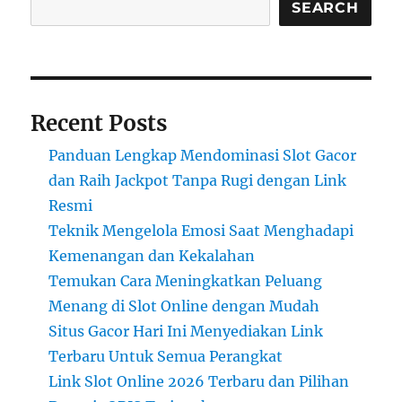
Situs88
SEARCH
Recent Posts
Panduan Lengkap Mendominasi Slot Gacor
dan Raih Jackpot Tanpa Rugi dengan Link
Resmi
Teknik Mengelola Emosi Saat Menghadapi
Kemenangan dan Kekalahan
Temukan Cara Meningkatkan Peluang
Menang di Slot Online dengan Mudah
Situs Gacor Hari Ini Menyediakan Link
Terbaru Untuk Semua Perangkat
Link Slot Online 2026 Terbaru dan Pilihan