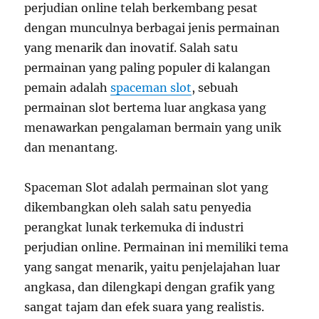
perjudian online telah berkembang pesat
dengan munculnya berbagai jenis permainan
yang menarik dan inovatif. Salah satu
permainan yang paling populer di kalangan
pemain adalah
spaceman slot
, sebuah
permainan slot bertema luar angkasa yang
menawarkan pengalaman bermain yang unik
dan menantang.
Spaceman Slot adalah permainan slot yang
dikembangkan oleh salah satu penyedia
perangkat lunak terkemuka di industri
perjudian online. Permainan ini memiliki tema
yang sangat menarik, yaitu penjelajahan luar
angkasa, dan dilengkapi dengan grafik yang
sangat tajam dan efek suara yang realistis.