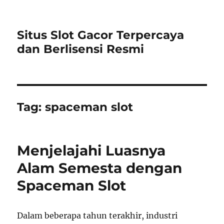
Situs Slot Gacor Terpercaya
dan Berlisensi Resmi
Tag:
spaceman slot
Menjelajahi Luasnya
Alam Semesta dengan
Spaceman Slot
Dalam beberapa tahun terakhir, industri