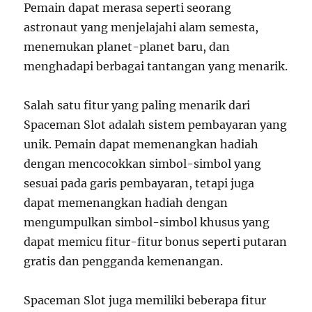
Pemain dapat merasa seperti seorang
astronaut yang menjelajahi alam semesta,
menemukan planet-planet baru, dan
menghadapi berbagai tantangan yang menarik.
Salah satu fitur yang paling menarik dari
Spaceman Slot adalah sistem pembayaran yang
unik. Pemain dapat memenangkan hadiah
dengan mencocokkan simbol-simbol yang
sesuai pada garis pembayaran, tetapi juga
dapat memenangkan hadiah dengan
mengumpulkan simbol-simbol khusus yang
dapat memicu fitur-fitur bonus seperti putaran
gratis dan pengganda kemenangan.
Spaceman Slot juga memiliki beberapa fitur