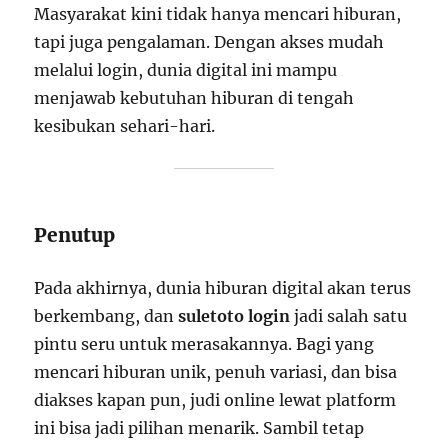
Masyarakat kini tidak hanya mencari hiburan,
tapi juga pengalaman. Dengan akses mudah
melalui login, dunia digital ini mampu
menjawab kebutuhan hiburan di tengah
kesibukan sehari-hari.
Penutup
Pada akhirnya, dunia hiburan digital akan terus
berkembang, dan
suletoto login
jadi salah satu
pintu seru untuk merasakannya. Bagi yang
mencari hiburan unik, penuh variasi, dan bisa
diakses kapan pun, judi online lewat platform
ini bisa jadi pilihan menarik. Sambil tetap