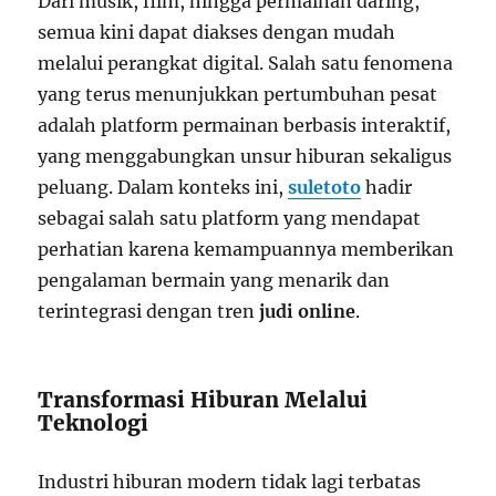
Dari musik, film, hingga permainan daring,
semua kini dapat diakses dengan mudah
melalui perangkat digital. Salah satu fenomena
yang terus menunjukkan pertumbuhan pesat
adalah platform permainan berbasis interaktif,
yang menggabungkan unsur hiburan sekaligus
peluang. Dalam konteks ini,
suletoto
hadir
sebagai salah satu platform yang mendapat
perhatian karena kemampuannya memberikan
pengalaman bermain yang menarik dan
terintegrasi dengan tren
judi online
.
Transformasi Hiburan Melalui
Teknologi
Industri hiburan modern tidak lagi terbatas