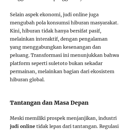
Selain aspek ekonomi, judi online juga
mengubah pola konsumsi hiburan masyarakat.
Kini, hiburan tidak hanya bersifat pasif,
melainkan interaktif, dengan pengalaman
yang menggabungkan kesenangan dan
peluang. Transformasi ini menunjukkan bahwa
platform seperti suletoto bukan sekadar
permainan, melainkan bagian dari ekosistem
hiburan global.
Tantangan dan Masa Depan
Meski memiliki prospek menjanjikan, industri
judi online
tidak lepas dari tantangan. Regulasi