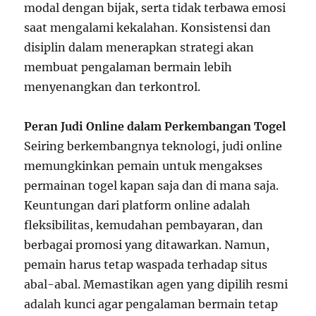
modal dengan bijak, serta tidak terbawa emosi
saat mengalami kekalahan. Konsistensi dan
disiplin dalam menerapkan strategi akan
membuat pengalaman bermain lebih
menyenangkan dan terkontrol.
Peran Judi Online dalam Perkembangan Togel
Seiring berkembangnya teknologi, judi online
memungkinkan pemain untuk mengakses
permainan togel kapan saja dan di mana saja.
Keuntungan dari platform online adalah
fleksibilitas, kemudahan pembayaran, dan
berbagai promosi yang ditawarkan. Namun,
pemain harus tetap waspada terhadap situs
abal-abal. Memastikan agen yang dipilih resmi
adalah kunci agar pengalaman bermain tetap