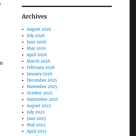
n
Archives
August 2026
July 2026
June 2026
May 2026
April 2026
March 2026
an
February 2026
January 2026
December 2025
November 2025
October 2025
September 2025
August 2025
July 2025
June 2025
May 2025
April 2025