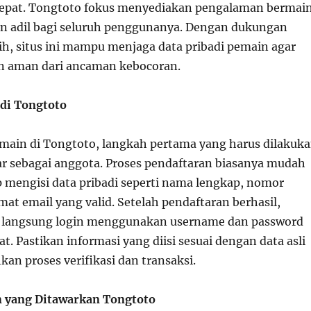
cepat. Tongtoto fokus menyediakan pengalaman bermai
n adil bagi seluruh penggunanya. Dengan dukungan
ih, situs ini mampu menjaga data pribadi pemain agar
an aman dari ancaman kebocoran.
di Tongtoto
main di Tongtoto, langkah pertama yang harus dilakuk
r sebagai anggota. Proses pendaftaran biasanya mudah
p mengisi data pribadi seperti nama lengkap, nomor
mat email yang valid. Setelah pendaftaran berhasil,
 langsung login menggunakan username dan password
t. Pastikan informasi yang diisi sesuai dengan data asli
n proses verifikasi dan transaksi.
n yang Ditawarkan Tongtoto