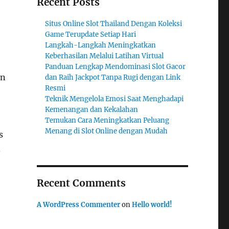
Recent Posts
Situs Online Slot Thailand Dengan Koleksi
Game Terupdate Setiap Hari
Langkah-Langkah Meningkatkan
Keberhasilan Melalui Latihan Virtual
Panduan Lengkap Mendominasi Slot Gacor
an
dan Raih Jackpot Tanpa Rugi dengan Link
Resmi
Teknik Mengelola Emosi Saat Menghadapi
Kemenangan dan Kekalahan
Temukan Cara Meningkatkan Peluang
Menang di Slot Online dengan Mudah
s
.
Recent Comments
A WordPress Commenter
on
Hello world!