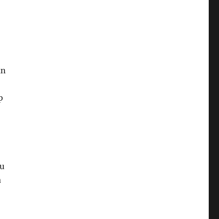
an
p
au
a