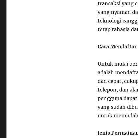
Online
transaksi yang 
Resmi
yang nyaman da
teknologi cangg
tetap rahasia d
Cara Mendaftar 
Untuk mulai ber
adalah mendafta
dan cepat, cuku
telepon, dan ala
pengguna dapat
yang sudah dibua
untuk memudahka
Jenis Permaina