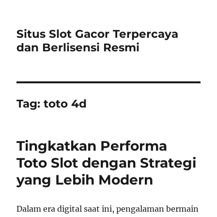
Situs Slot Gacor Terpercaya
dan Berlisensi Resmi
Tag:
toto 4d
Tingkatkan Performa
Toto Slot dengan Strategi
yang Lebih Modern
Dalam era digital saat ini, pengalaman bermain