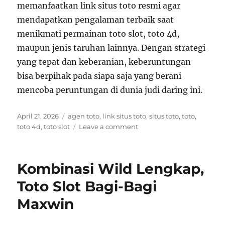
memanfaatkan link situs toto resmi agar
mendapatkan pengalaman terbaik saat
menikmati permainan toto slot, toto 4d,
maupun jenis taruhan lainnya. Dengan strategi
yang tepat dan keberanian, keberuntungan
bisa berpihak pada siapa saja yang berani
mencoba peruntungan di dunia judi daring ini.
Posted
Tags
April 21, 2026
agen toto
,
link situs toto
,
situs toto
,
toto
,
on
on
toto 4d
,
toto slot
Leave a comment
Tingkatkan
Performa
Toto
Kombinasi Wild Lengkap,
Slot
dengan
Toto Slot Bagi-Bagi
Strategi
Maxwin
yang
Lebih
Modern