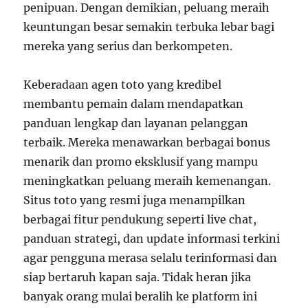
penipuan. Dengan demikian, peluang meraih
keuntungan besar semakin terbuka lebar bagi
mereka yang serius dan berkompeten.
Keberadaan agen toto yang kredibel
membantu pemain dalam mendapatkan
panduan lengkap dan layanan pelanggan
terbaik. Mereka menawarkan berbagai bonus
menarik dan promo eksklusif yang mampu
meningkatkan peluang meraih kemenangan.
Situs toto yang resmi juga menampilkan
berbagai fitur pendukung seperti live chat,
panduan strategi, dan update informasi terkini
agar pengguna merasa selalu terinformasi dan
siap bertaruh kapan saja. Tidak heran jika
banyak orang mulai beralih ke platform ini