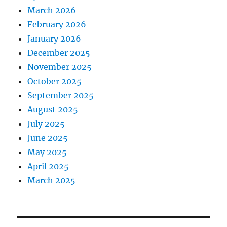
March 2026
February 2026
January 2026
December 2025
November 2025
October 2025
September 2025
August 2025
July 2025
June 2025
May 2025
April 2025
March 2025