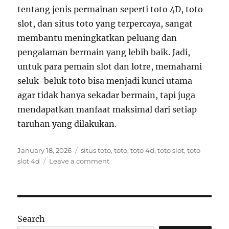
tentang jenis permainan seperti toto 4D, toto
slot, dan situs toto yang terpercaya, sangat
membantu meningkatkan peluang dan
pengalaman bermain yang lebih baik. Jadi,
untuk para pemain slot dan lotre, memahami
seluk-beluk toto bisa menjadi kunci utama
agar tidak hanya sekadar bermain, tapi juga
mendapatkan manfaat maksimal dari setiap
taruhan yang dilakukan.
Posted
Tags
January 18, 2026
situs toto
,
toto
,
toto 4d
,
toto slot
,
toto
on
on
slot 4d
Leave a comment
Kombinasi
Wild
Lengkap,
Toto
Slot
Search
Bagi-