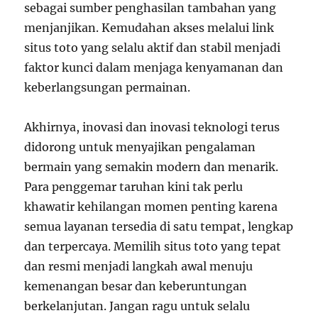
sebagai sumber penghasilan tambahan yang
menjanjikan. Kemudahan akses melalui link
situs toto yang selalu aktif dan stabil menjadi
faktor kunci dalam menjaga kenyamanan dan
keberlangsungan permainan.
Akhirnya, inovasi dan inovasi teknologi terus
didorong untuk menyajikan pengalaman
bermain yang semakin modern dan menarik.
Para penggemar taruhan kini tak perlu
khawatir kehilangan momen penting karena
semua layanan tersedia di satu tempat, lengkap
dan terpercaya. Memilih situs toto yang tepat
dan resmi menjadi langkah awal menuju
kemenangan besar dan keberuntungan
berkelanjutan. Jangan ragu untuk selalu