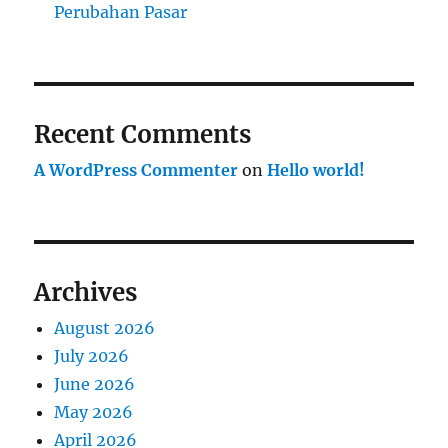
Perubahan Pasar
Recent Comments
A WordPress Commenter
on
Hello world!
Archives
August 2026
July 2026
June 2026
May 2026
April 2026