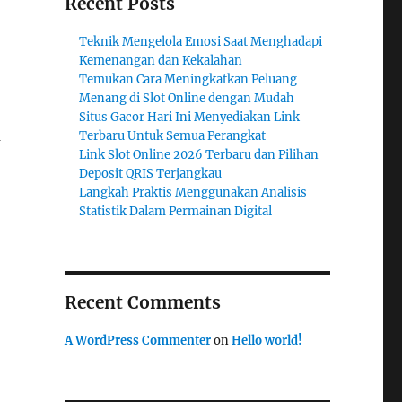
Recent Posts
Teknik Mengelola Emosi Saat Menghadapi
Kemenangan dan Kekalahan
Temukan Cara Meningkatkan Peluang
Menang di Slot Online dengan Mudah
Situs Gacor Hari Ini Menyediakan Link
a
Terbaru Untuk Semua Perangkat
Link Slot Online 2026 Terbaru dan Pilihan
Deposit QRIS Terjangkau
Langkah Praktis Menggunakan Analisis
Statistik Dalam Permainan Digital
Recent Comments
A WordPress Commenter
on
Hello world!