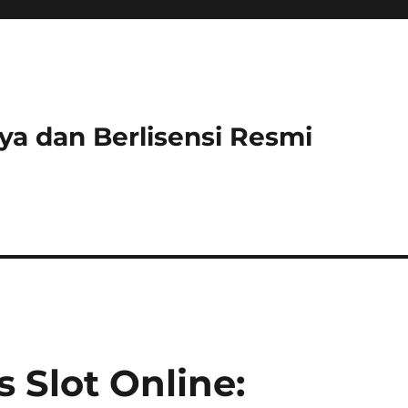
aya dan Berlisensi Resmi
 Slot Online: