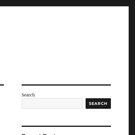
Search
SEARCH