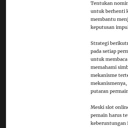
Tentukan nomina
untuk berhenti k
membantu menjag
keputusan impul
Strategi beriku
pada setiap per
untuk membaca 
memahami simbol
mekanisme tert
mekanismenya, 
putaran permai
Meski slot onli
pemain harus tet
keberuntungan i