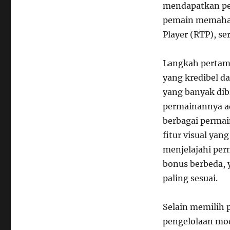
mendapatkan pen
pemain memahami
Player (RTP), se
Langkah pertam
yang kredibel d
yang banyak dib
permainannya a
berbagai permai
fitur visual ya
menjelajahi per
bonus berbeda,
paling sesuai.
Selain memilih 
pengelolaan mod