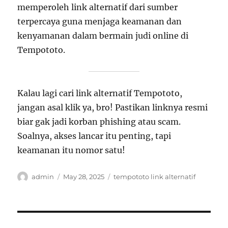
memperoleh link alternatif dari sumber
terpercaya guna menjaga keamanan dan
kenyamanan dalam bermain judi online di
Tempototo.
Kalau lagi cari link alternatif Tempototo,
jangan asal klik ya, bro! Pastikan linknya resmi
biar gak jadi korban phishing atau scam.
Soalnya, akses lancar itu penting, tapi
keamanan itu nomor satu!
Author
Posted
Tags
admin
May 28, 2025
tempototo link alternatif
on