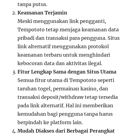
tanpa putus.
Keamanan Terjamin
Meski menggunakan link pengganti,
Tempototo tetap menjaga keamanan data
pribadi dan transaksi para pengguna. Situs
link alternatif menggunakan protokol
keamanan terbaru untuk menghindari
kebocoran data dan aktivitas ilegal.
Fitur Lengkap Sama dengan Situs Utama
Semua fitur utama di Tempototo seperti
taruhan togel, permainan kasino, dan
transaksi deposit/withdraw tetap tersedia
pada link alternatif. Hal ini memberikan
kemudahan bagi pengguna tanpa harus
berpindah ke platform lain.
Mudah Diakses dari Berbagai Perangkat