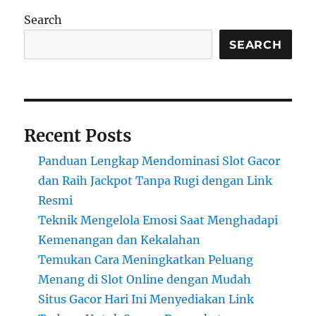
Search
SEARCH
Recent Posts
Panduan Lengkap Mendominasi Slot Gacor
dan Raih Jackpot Tanpa Rugi dengan Link
Resmi
Teknik Mengelola Emosi Saat Menghadapi
Kemenangan dan Kekalahan
Temukan Cara Meningkatkan Peluang
Menang di Slot Online dengan Mudah
Situs Gacor Hari Ini Menyediakan Link