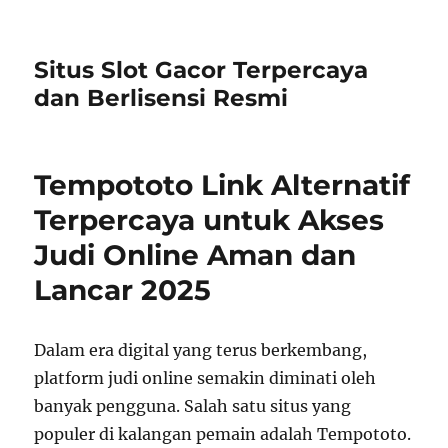
Situs Slot Gacor Terpercaya
dan Berlisensi Resmi
Tempototo Link Alternatif
Terpercaya untuk Akses
Judi Online Aman dan
Lancar 2025
Dalam era digital yang terus berkembang,
platform judi online semakin diminati oleh
banyak pengguna. Salah satu situs yang
populer di kalangan pemain adalah Tempototo.