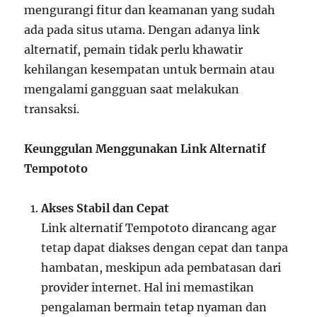
mengurangi fitur dan keamanan yang sudah
ada pada situs utama. Dengan adanya link
alternatif, pemain tidak perlu khawatir
kehilangan kesempatan untuk bermain atau
mengalami gangguan saat melakukan
transaksi.
Keunggulan Menggunakan Link Alternatif
Tempototo
Akses Stabil dan Cepat
Link alternatif Tempototo dirancang agar
tetap dapat diakses dengan cepat dan tanpa
hambatan, meskipun ada pembatasan dari
provider internet. Hal ini memastikan
pengalaman bermain tetap nyaman dan