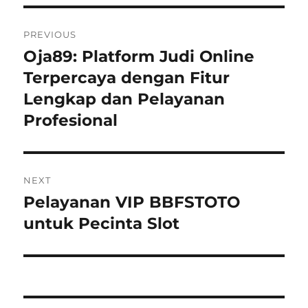
Post
PREVIOUS
navigation
Oja89: Platform Judi Online
Previous
post:
Terpercaya dengan Fitur
Lengkap dan Pelayanan
Profesional
NEXT
Pelayanan VIP BBFSTOTO
Next
post:
untuk Pecinta Slot