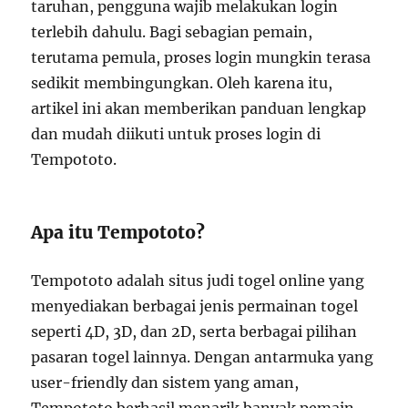
taruhan, pengguna wajib melakukan login
terlebih dahulu. Bagi sebagian pemain,
terutama pemula, proses login mungkin terasa
sedikit membingungkan. Oleh karena itu,
artikel ini akan memberikan panduan lengkap
dan mudah diikuti untuk proses login di
Tempototo.
Apa itu Tempototo?
Tempototo adalah situs judi togel online yang
menyediakan berbagai jenis permainan togel
seperti 4D, 3D, dan 2D, serta berbagai pilihan
pasaran togel lainnya. Dengan antarmuka yang
user-friendly dan sistem yang aman,