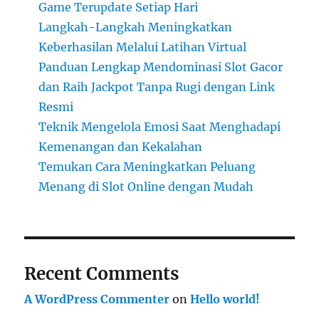
Game Terupdate Setiap Hari
Langkah-Langkah Meningkatkan
Keberhasilan Melalui Latihan Virtual
Panduan Lengkap Mendominasi Slot Gacor
dan Raih Jackpot Tanpa Rugi dengan Link
Resmi
Teknik Mengelola Emosi Saat Menghadapi
Kemenangan dan Kekalahan
Temukan Cara Meningkatkan Peluang
Menang di Slot Online dengan Mudah
Recent Comments
A WordPress Commenter
on
Hello world!