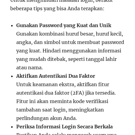
Untuk menghindari masalah login, berikut
beberapa tips yang bisa Anda terapkan:
Gunakan Password yang Kuat dan Unik
Gunakan kombinasi huruf besar, huruf kecil,
angka, dan simbol untuk membuat password
yang kuat. Hindari menggunakan informasi
yang mudah ditebak, seperti tanggal lahir
atau nama.
Aktifkan Autentikasi Dua Faktor
Untuk keamanan ekstra, aktifkan fitur
autentikasi dua faktor (2FA) jika tersedia.
Fitur ini akan meminta kode verifikasi
tambahan saat login, meningkatkan
perlindungan akun Anda.
Periksa Informasi Login Secara Berkala