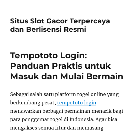
Situs Slot Gacor Terpercaya
dan Berlisensi Resmi
Tempototo Login:
Panduan Praktis untuk
Masuk dan Mulai Bermain
Sebagai salah satu platform togel online yang
berkembang pesat,
tempototo login
menawarkan berbagai permainan menarik bagi
para penggemar togel di Indonesia. Agar bisa
mengakses semua fitur dan memasang