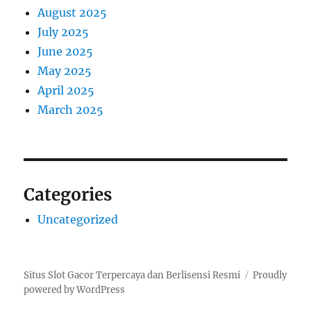
August 2025
July 2025
June 2025
May 2025
April 2025
March 2025
Categories
Uncategorized
Situs Slot Gacor Terpercaya dan Berlisensi Resmi
Proudly
powered by WordPress