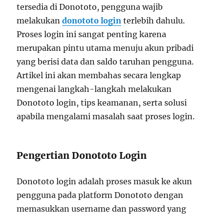
tersedia di Donototo, pengguna wajib
melakukan
donototo login
terlebih dahulu.
Proses login ini sangat penting karena
merupakan pintu utama menuju akun pribadi
yang berisi data dan saldo taruhan pengguna.
Artikel ini akan membahas secara lengkap
mengenai langkah-langkah melakukan
Donototo login, tips keamanan, serta solusi
apabila mengalami masalah saat proses login.
Pengertian Donototo Login
Donototo login adalah proses masuk ke akun
pengguna pada platform Donototo dengan
memasukkan username dan password yang