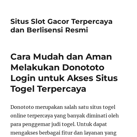
Situs Slot Gacor Terpercaya
dan Berlisensi Resmi
Cara Mudah dan Aman
Melakukan Donototo
Login untuk Akses Situs
Togel Terpercaya
Donototo merupakan salah satu situs togel
online terpercaya yang banyak diminati oleh
para penggemar judi togel. Untuk dapat
mengakses berbagai fitur dan layanan yang