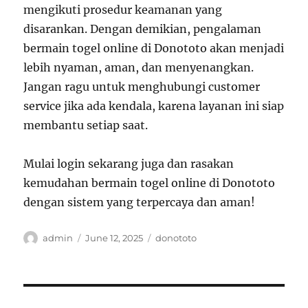
mengikuti prosedur keamanan yang
disarankan. Dengan demikian, pengalaman
bermain togel online di Donototo akan menjadi
lebih nyaman, aman, dan menyenangkan.
Jangan ragu untuk menghubungi customer
service jika ada kendala, karena layanan ini siap
membantu setiap saat.
Mulai login sekarang juga dan rasakan
kemudahan bermain togel online di Donototo
dengan sistem yang terpercaya dan aman!
Author
Posted
Tags
admin
June 12, 2025
donototo
on