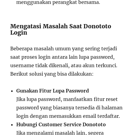
menggunakan perangkat bersama.
Mengatasi Masalah Saat Donototo
Login
Beberapa masalah umum yang sering terjadi
saat proses login antara lain lupa password,
username tidak dikenali, atau akun terkunci.
Berikut solusi yang bisa dilakukan:
Gunakan Fitur Lupa Password
Jika lupa password, manfaatkan fitur reset
password yang biasanya tersedia di halaman
login dengan memasukkan email terdaftar.
Hubungi Customer Service Donototo
Jika mengalami masalah lain, segera