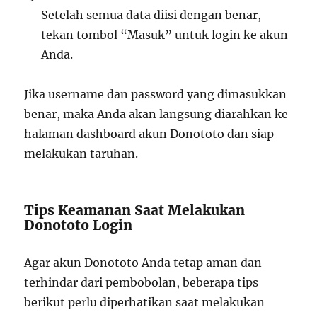
Setelah semua data diisi dengan benar,
tekan tombol “Masuk” untuk login ke akun
Anda.
Jika username dan password yang dimasukkan
benar, maka Anda akan langsung diarahkan ke
halaman dashboard akun Donototo dan siap
melakukan taruhan.
Tips Keamanan Saat Melakukan
Donototo Login
Agar akun Donototo Anda tetap aman dan
terhindar dari pembobolan, beberapa tips
berikut perlu diperhatikan saat melakukan