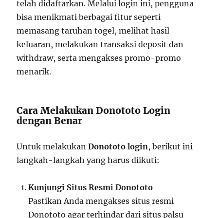
telah didaftarkan. Melalui login ini, pengguna
bisa menikmati berbagai fitur seperti
memasang taruhan togel, melihat hasil
keluaran, melakukan transaksi deposit dan
withdraw, serta mengakses promo-promo
menarik.
Cara Melakukan Donototo Login
dengan Benar
Untuk melakukan
Donototo login
, berikut ini
langkah-langkah yang harus diikuti:
Kunjungi Situs Resmi Donototo
Pastikan Anda mengakses situs resmi
Donototo agar terhindar dari situs palsu