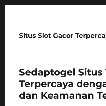
Situs Slot Gacor Terperc
Sedaptogel Situs
Terpercaya deng
dan Keamanan Te