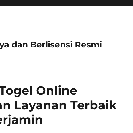
aya dan Berlisensi Resmi
 Togel Online
an Layanan Terbaik
rjamin