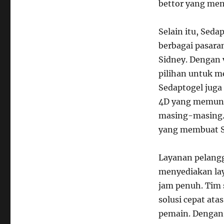
bettor yang men
Selain itu, Sed
berbagai pasara
Sidney. Dengan 
pilihan untuk m
Sedaptogel juga
4D yang memung
masing-masing.
yang membuat S
Layanan pelangga
menyediakan lay
jam penuh. Tim 
solusi cepat at
pemain. Dengan 