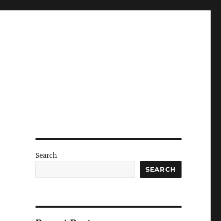
Search
SEARCH