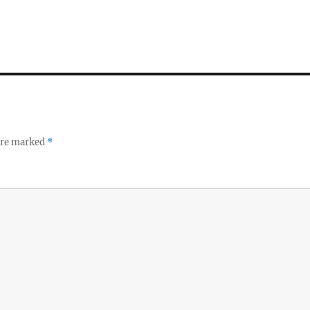
 are marked
*