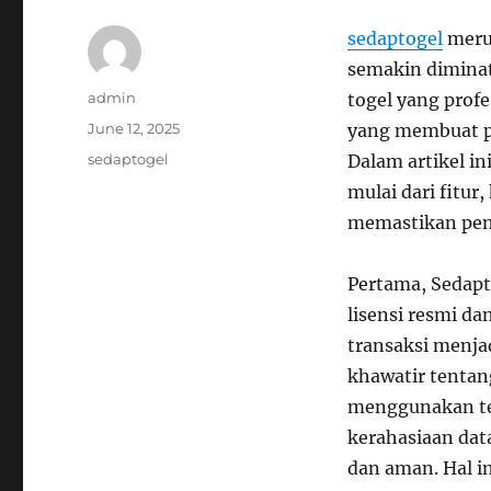
sedaptogel
merup
semakin diminati
Author
admin
togel yang prof
Posted
June 12, 2025
yang membuat p
on
Tags
sedaptogel
Dalam artikel i
mulai dari fitu
memastikan peng
Pertama, Sedapto
lisensi resmi d
transaksi menjad
khawatir tentan
menggunakan te
kerahasiaan dat
dan aman. Hal i