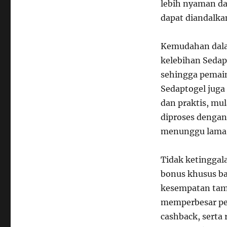
lebih nyaman da
dapat diandalka
Kemudahan dalam
kelebihan Sedapt
sehingga pemai
Sedaptogel jug
dan praktis, mul
diproses dengan
menunggu lama 
Tidak ketinggal
bonus khusus ba
kesempatan tam
memperbesar pe
cashback, serta