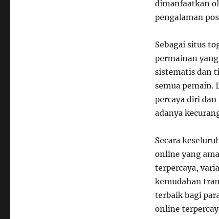
dimanfaatkan ol
pengalaman posi
Sebagai situs t
permainan yang f
sistematis dan 
semua pemain. D
percaya diri da
adanya kecuran
Secara keselur
online yang am
terpercaya, var
kemudahan trans
terbaik bagi par
online terpercay