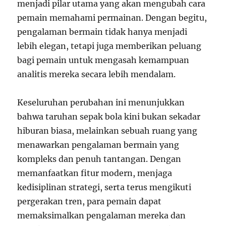
menjadi pilar utama yang akan mengubah cara
pemain memahami permainan. Dengan begitu,
pengalaman bermain tidak hanya menjadi
lebih elegan, tetapi juga memberikan peluang
bagi pemain untuk mengasah kemampuan
analitis mereka secara lebih mendalam.
Keseluruhan perubahan ini menunjukkan
bahwa taruhan sepak bola kini bukan sekadar
hiburan biasa, melainkan sebuah ruang yang
menawarkan pengalaman bermain yang
kompleks dan penuh tantangan. Dengan
memanfaatkan fitur modern, menjaga
kedisiplinan strategi, serta terus mengikuti
pergerakan tren, para pemain dapat
memaksimalkan pengalaman mereka dan