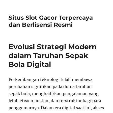
Situs Slot Gacor Terpercaya
dan Berlisensi Resmi
Evolusi Strategi Modern
dalam Taruhan Sepak
Bola Digital
Perkembangan teknologi telah membawa
perubahan signifikan pada dunia taruhan
sepak bola, menghadirkan pengalaman yang
lebih efisien, instan, dan terstruktur bagi para
penggemarnya. Dalam era digital saat ini, akses