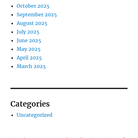
October 2025
September 2025
August 2025
July 2025
June 2025
May 2025
April 2025
March 2025
Categories
Uncategorized