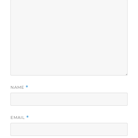
NAME
*
EMAIL
*