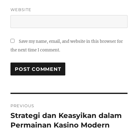
WEBSITE
Save my name, email, and website in this browser for
the next time I comment.
Post
PREVIOUS
navigation
Strategi dan Keasyikan dalam
Previous
post:
Permainan Kasino Modern