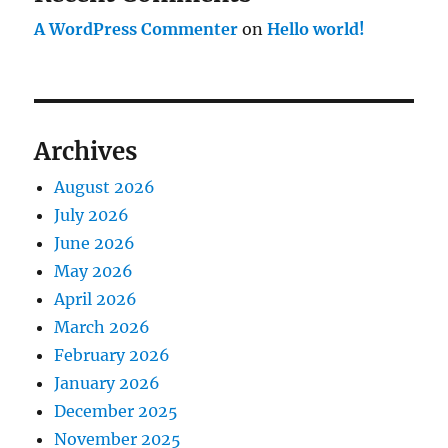
A WordPress Commenter
on
Hello world!
Archives
August 2026
July 2026
June 2026
May 2026
April 2026
March 2026
February 2026
January 2026
December 2025
November 2025