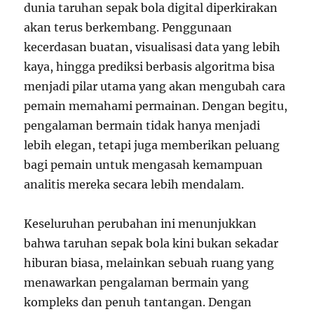
dunia taruhan sepak bola digital diperkirakan
akan terus berkembang. Penggunaan
kecerdasan buatan, visualisasi data yang lebih
kaya, hingga prediksi berbasis algoritma bisa
menjadi pilar utama yang akan mengubah cara
pemain memahami permainan. Dengan begitu,
pengalaman bermain tidak hanya menjadi
lebih elegan, tetapi juga memberikan peluang
bagi pemain untuk mengasah kemampuan
analitis mereka secara lebih mendalam.
Keseluruhan perubahan ini menunjukkan
bahwa taruhan sepak bola kini bukan sekadar
hiburan biasa, melainkan sebuah ruang yang
menawarkan pengalaman bermain yang
kompleks dan penuh tantangan. Dengan