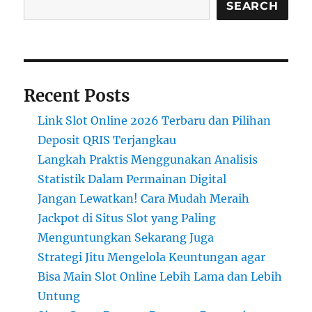
Bola
SEARCH
Digital
Recent Posts
Link Slot Online 2026 Terbaru dan Pilihan
Deposit QRIS Terjangkau
Langkah Praktis Menggunakan Analisis
Statistik Dalam Permainan Digital
Jangan Lewatkan! Cara Mudah Meraih
Jackpot di Situs Slot yang Paling
Menguntungkan Sekarang Juga
Strategi Jitu Mengelola Keuntungan agar
Bisa Main Slot Online Lebih Lama dan Lebih
Untung