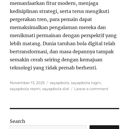
memanfaatkan fitur modern, menjaga
kedisiplinan strategi, serta terus mengikuti
pergerakan tren, para pemain dapat
memaksimalkan pengalaman mereka dan
menikmati permainan dengan perspektif yang
lebih matang. Dunia taruhan bola digital telah
bertransformasi, dan masa depannya tampak
semakin cerah seiring dengan kemajuan
teknologi yang tidak pernah berhenti.
Posted
Tags
November 13, 2025
sayapbola
,
sayapbola login
,
on
on
sayapbola resmi
,
sayapbola slot
Leave a comment
Evolusi
Strategi
Modern
dalam
Taruhan
Search
Sepak