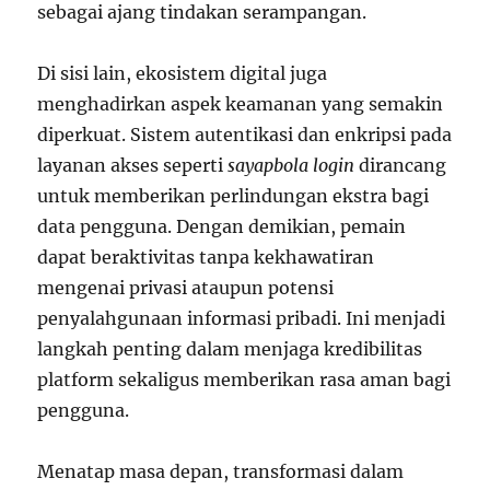
sebagai ajang tindakan serampangan.
Di sisi lain, ekosistem digital juga
menghadirkan aspek keamanan yang semakin
diperkuat. Sistem autentikasi dan enkripsi pada
layanan akses seperti
sayapbola login
dirancang
untuk memberikan perlindungan ekstra bagi
data pengguna. Dengan demikian, pemain
dapat beraktivitas tanpa kekhawatiran
mengenai privasi ataupun potensi
penyalahgunaan informasi pribadi. Ini menjadi
langkah penting dalam menjaga kredibilitas
platform sekaligus memberikan rasa aman bagi
pengguna.
Menatap masa depan, transformasi dalam