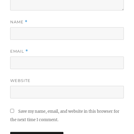
NAME
*
EMAIL
*
WEBSITE
Save my name, email, and website in this browser for
the next time I comment.