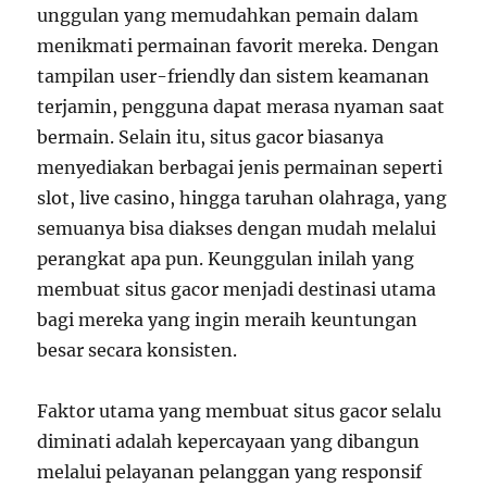
unggulan yang memudahkan pemain dalam
menikmati permainan favorit mereka. Dengan
tampilan user-friendly dan sistem keamanan
terjamin, pengguna dapat merasa nyaman saat
bermain. Selain itu, situs gacor biasanya
menyediakan berbagai jenis permainan seperti
slot, live casino, hingga taruhan olahraga, yang
semuanya bisa diakses dengan mudah melalui
perangkat apa pun. Keunggulan inilah yang
membuat situs gacor menjadi destinasi utama
bagi mereka yang ingin meraih keuntungan
besar secara konsisten.
Faktor utama yang membuat situs gacor selalu
diminati adalah kepercayaan yang dibangun
melalui pelayanan pelanggan yang responsif