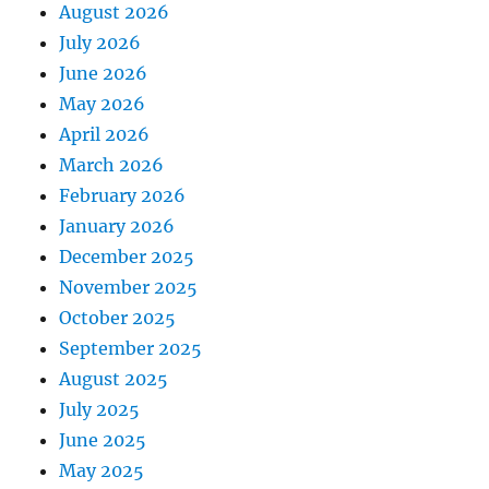
August 2026
July 2026
June 2026
May 2026
April 2026
March 2026
February 2026
January 2026
December 2025
November 2025
October 2025
September 2025
August 2025
July 2025
June 2025
May 2025