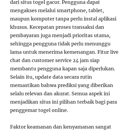
dari situs togel gacor. Pengguna dapat
mengakses melalui smartphone, tablet,
maupun komputer tanpa perlu instal aplikasi
khusus. Kecepatan proses transaksi dan
pembayaran juga menjadi prioritas utama,
sehingga pengguna tidak perlu menunggu
lama untuk menerima kemenangan. Fitur live
chat dan customer service 24 jam siap
membantu pengguna kapan saja diperlukan.
Selain itu, update data secara rutin
memastikan bahwa prediksi yang diberikan
selalu relevan dan akurat. Semua aspek ini
menjadikan situs ini pilihan terbaik bagi para
penggemar togel online.
Faktor keamanan dan kenyamanan sangat