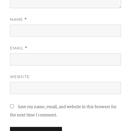
NAME
*
EMAIL
*
WEBSITE
Save my name, email, and website in this browser for
the next time I comment.