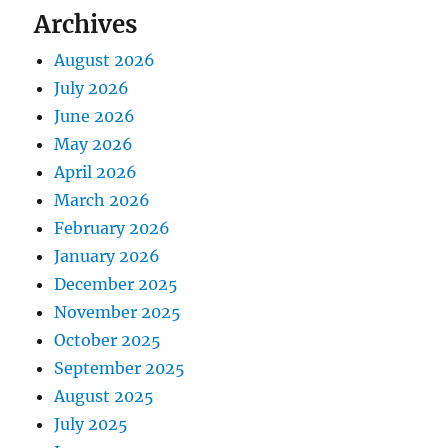
Archives
August 2026
July 2026
June 2026
May 2026
April 2026
March 2026
February 2026
January 2026
December 2025
November 2025
October 2025
September 2025
August 2025
July 2025