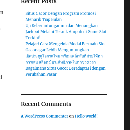
Recent Posts
an
Situs Gacor Dengan Program Promosi
Menarik Tiap Bulan
Uji Keberuntunganmu dan Menangkan
n
Jackpot Melalui Teknik Ampuh di Game Slot
Terkini!
Pelajari Cara Mengelola Modal Bermain Slot
Gacor agar Lebih Menguntungkan
เปิดประตูสู่โอกาสใหม่ พร้อมเคล็ดลับที่ช่วยให้ทุก
การเล่น สล็อต มีประสิทธิภาพในทุกช่วงเวลา
Bagaimana Situs Gacor Beradaptasi dengan
Perubahan Pasar
i
Recent Comments
A WordPress Commenter
on
Hello world!