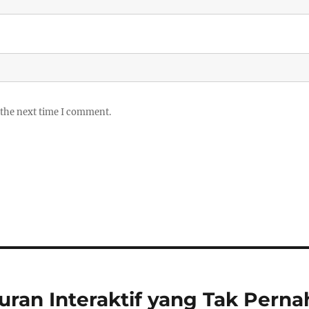
 the next time I comment.
ran Interaktif yang Tak Perna