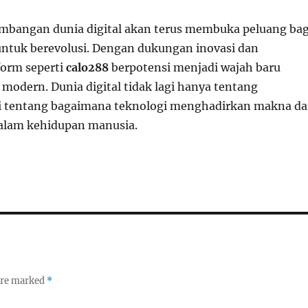
mbangan dunia digital akan terus membuka peluang bag
untuk berevolusi. Dengan dukungan inovasi dan
tform seperti
calo288
berpotensi menjadi wajah baru
 modern. Dunia digital tidak lagi hanya tentang
pi tentang bagaimana teknologi menghadirkan makna d
alam kehidupan manusia.
 are marked
*