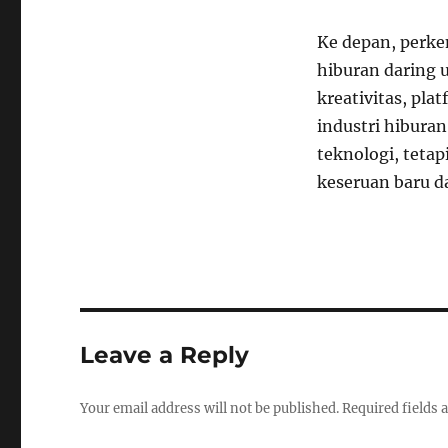
Ke depan, perke
hiburan daring 
kreativitas, pla
industri hiburan
teknologi, teta
keseruan baru d
Leave a Reply
Your email address will not be published.
Required fields