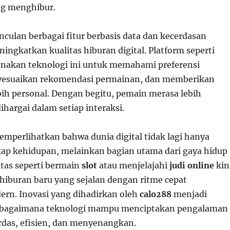
g menghibur.
nculan berbagai fitur berbasis data dan kecerdasan
ingkatkan kualitas hiburan digital. Platform seperti
akan teknologi ini untuk memahami preferensi
esuaikan rekomendasi permainan, dan memberikan
bih personal. Dengan begitu, pemain merasa lebih
hargai dalam setiap interaksi.
mperlihatkan bahwa dunia digital tidak lagi hanya
ap kehidupan, melainkan bagian utama dari gaya hidup
itas seperti bermain
slot
atau menjelajahi
judi online
kin
hiburan baru yang sejalan dengan ritme cepat
rn. Inovasi yang dihadirkan oleh
calo288
menjadi
 bagaimana teknologi mampu menciptakan pengalaman
rdas, efisien, dan menyenangkan.