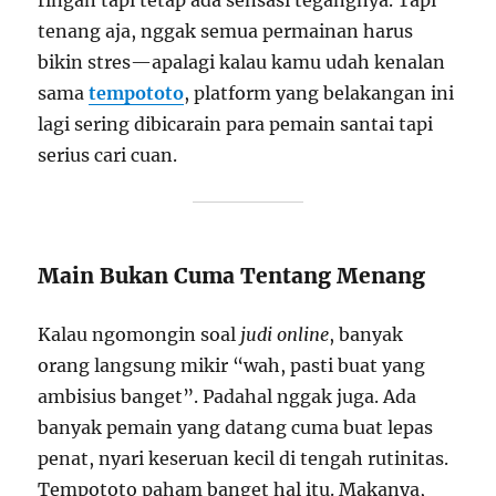
ringan tapi tetap ada sensasi tegangnya. Tapi
tenang aja, nggak semua permainan harus
bikin stres—apalagi kalau kamu udah kenalan
sama
tempototo
, platform yang belakangan ini
lagi sering dibicarain para pemain santai tapi
serius cari cuan.
Main Bukan Cuma Tentang Menang
Kalau ngomongin soal
judi online
, banyak
orang langsung mikir “wah, pasti buat yang
ambisius banget”. Padahal nggak juga. Ada
banyak pemain yang datang cuma buat lepas
penat, nyari keseruan kecil di tengah rutinitas.
Tempototo paham banget hal itu. Makanya,