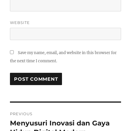
WEBSITE
Save my name, email, and website in this browser for
the next time I comment.
Post
PREVIOUS
navigation
Menyusuri Inovasi dan Gaya
Previous
post: