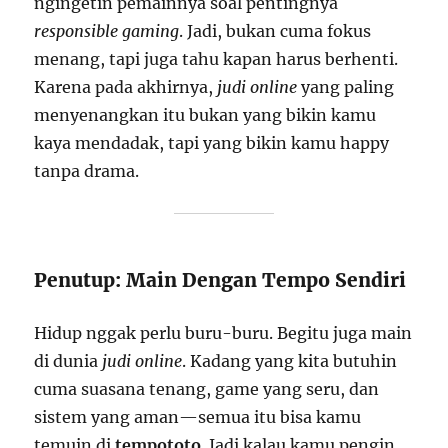
ngingetin pemainnya soal pentingnya
responsible gaming
. Jadi, bukan cuma fokus
menang, tapi juga tahu kapan harus berhenti.
Karena pada akhirnya,
judi online
yang paling
menyenangkan itu bukan yang bikin kamu
kaya mendadak, tapi yang bikin kamu happy
tanpa drama.
Penutup: Main Dengan Tempo Sendiri
Hidup nggak perlu buru-buru. Begitu juga main
di dunia
judi online
. Kadang yang kita butuhin
cuma suasana tenang, game yang seru, dan
sistem yang aman—semua itu bisa kamu
temuin di
tempototo
. Jadi kalau kamu pengin