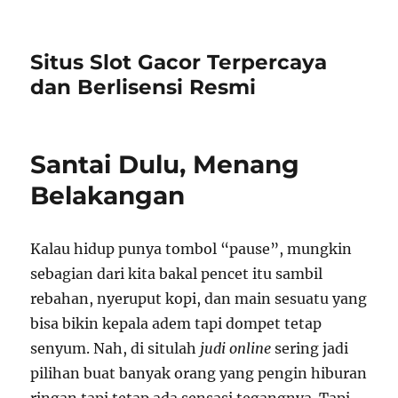
Situs Slot Gacor Terpercaya
dan Berlisensi Resmi
Santai Dulu, Menang
Belakangan
Kalau hidup punya tombol “pause”, mungkin
sebagian dari kita bakal pencet itu sambil
rebahan, nyeruput kopi, dan main sesuatu yang
bisa bikin kepala adem tapi dompet tetap
senyum. Nah, di situlah
judi online
sering jadi
pilihan buat banyak orang yang pengin hiburan