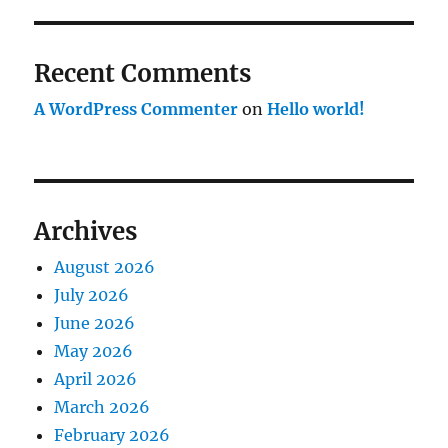
Recent Comments
A WordPress Commenter
on
Hello world!
Archives
August 2026
July 2026
June 2026
May 2026
April 2026
March 2026
February 2026