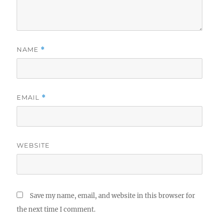
NAME
*
EMAIL
*
WEBSITE
Save my name, email, and website in this browser for
the next time I comment.