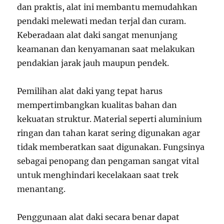
dan praktis, alat ini membantu memudahkan
pendaki melewati medan terjal dan curam.
Keberadaan alat daki sangat menunjang
keamanan dan kenyamanan saat melakukan
pendakian jarak jauh maupun pendek.
Pemilihan alat daki yang tepat harus
mempertimbangkan kualitas bahan dan
kekuatan struktur. Material seperti aluminium
ringan dan tahan karat sering digunakan agar
tidak memberatkan saat digunakan. Fungsinya
sebagai penopang dan pengaman sangat vital
untuk menghindari kecelakaan saat trek
menantang.
Penggunaan alat daki secara benar dapat