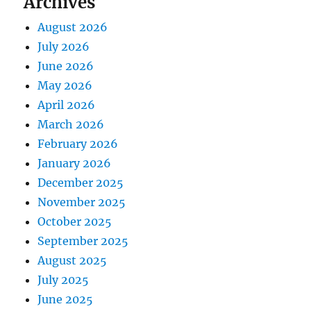
Archives
August 2026
July 2026
June 2026
May 2026
April 2026
March 2026
February 2026
January 2026
December 2025
November 2025
October 2025
September 2025
August 2025
July 2025
June 2025