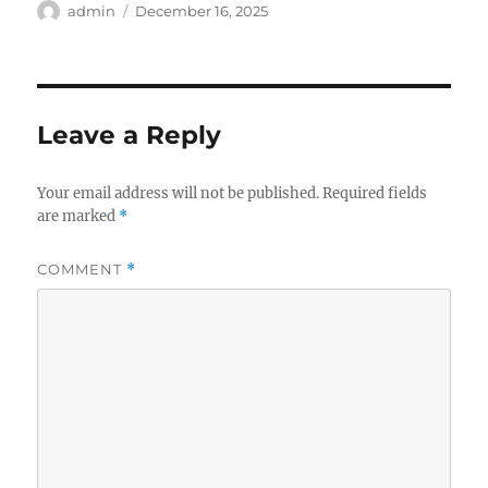
Author
Posted
admin
December 16, 2025
on
Leave a Reply
Your email address will not be published.
Required fields
are marked
*
COMMENT
*