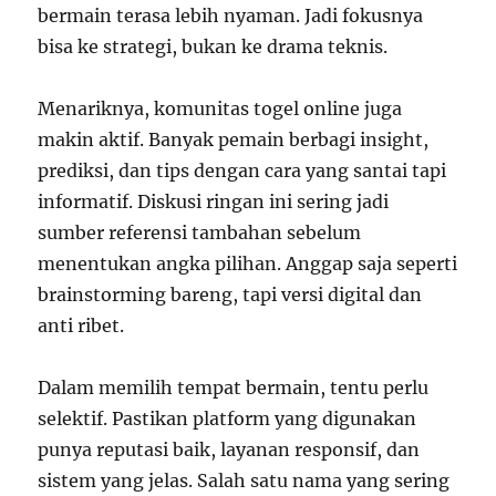
bermain terasa lebih nyaman. Jadi fokusnya
bisa ke strategi, bukan ke drama teknis.
Menariknya, komunitas togel online juga
makin aktif. Banyak pemain berbagi insight,
prediksi, dan tips dengan cara yang santai tapi
informatif. Diskusi ringan ini sering jadi
sumber referensi tambahan sebelum
menentukan angka pilihan. Anggap saja seperti
brainstorming bareng, tapi versi digital dan
anti ribet.
Dalam memilih tempat bermain, tentu perlu
selektif. Pastikan platform yang digunakan
punya reputasi baik, layanan responsif, dan
sistem yang jelas. Salah satu nama yang sering