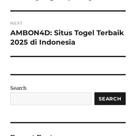
NEXT
AMBON4D: Situs Togel Terbaik
Next
post:
2025 di Indonesia
Search
SEARCH