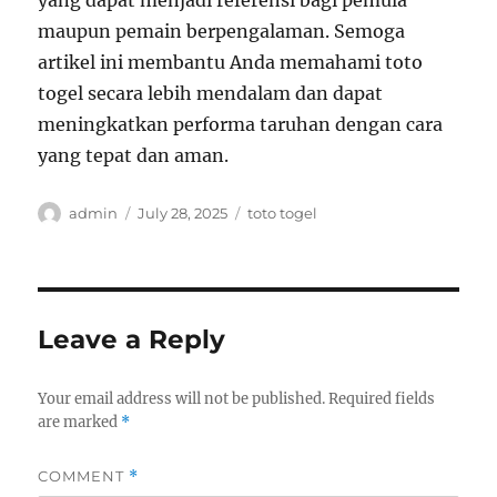
yang dapat menjadi referensi bagi pemula
maupun pemain berpengalaman. Semoga
artikel ini membantu Anda memahami toto
togel secara lebih mendalam dan dapat
meningkatkan performa taruhan dengan cara
yang tepat dan aman.
Author
Posted
Tags
admin
July 28, 2025
toto togel
on
Leave a Reply
Your email address will not be published.
Required fields
are marked
*
COMMENT
*