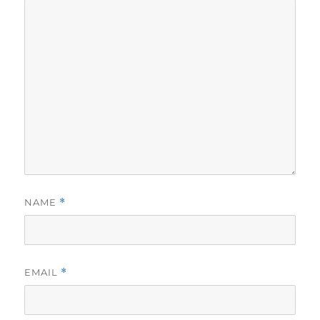
NAME
*
EMAIL
*