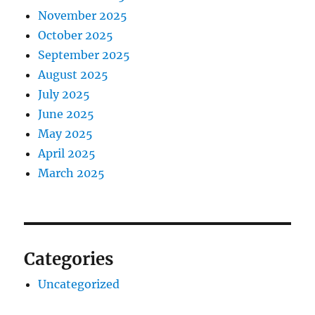
November 2025
October 2025
September 2025
August 2025
July 2025
June 2025
May 2025
April 2025
March 2025
Categories
Uncategorized