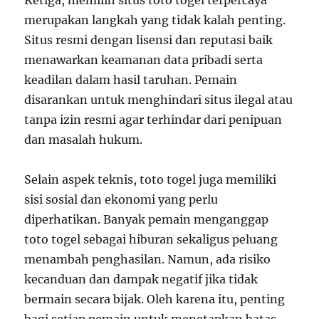
Ketiga, memilih situs toto togel terpercaya
merupakan langkah yang tidak kalah penting.
Situs resmi dengan lisensi dan reputasi baik
menawarkan keamanan data pribadi serta
keadilan dalam hasil taruhan. Pemain
disarankan untuk menghindari situs ilegal atau
tanpa izin resmi agar terhindar dari penipuan
dan masalah hukum.
Selain aspek teknis, toto togel juga memiliki
sisi sosial dan ekonomi yang perlu
diperhatikan. Banyak pemain menganggap
toto togel sebagai hiburan sekaligus peluang
menambah penghasilan. Namun, ada risiko
kecanduan dan dampak negatif jika tidak
bermain secara bijak. Oleh karena itu, penting