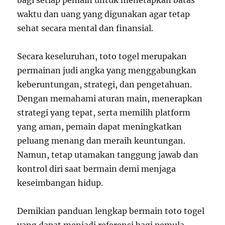
bagi setiap pemain untuk menetapkan batas
waktu dan uang yang digunakan agar tetap
sehat secara mental dan finansial.
Secara keseluruhan, toto togel merupakan
permainan judi angka yang menggabungkan
keberuntungan, strategi, dan pengetahuan.
Dengan memahami aturan main, menerapkan
strategi yang tepat, serta memilih platform
yang aman, pemain dapat meningkatkan
peluang menang dan meraih keuntungan.
Namun, tetap utamakan tanggung jawab dan
kontrol diri saat bermain demi menjaga
keseimbangan hidup.
Demikian panduan lengkap bermain toto togel