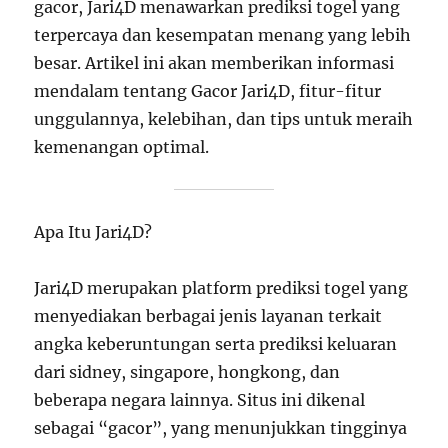
gacor, Jari4D menawarkan prediksi togel yang
terpercaya dan kesempatan menang yang lebih
besar. Artikel ini akan memberikan informasi
mendalam tentang Gacor Jari4D, fitur-fitur
unggulannya, kelebihan, dan tips untuk meraih
kemenangan optimal.
Apa Itu Jari4D?
Jari4D merupakan platform prediksi togel yang
menyediakan berbagai jenis layanan terkait
angka keberuntungan serta prediksi keluaran
dari sidney, singapore, hongkong, dan
beberapa negara lainnya. Situs ini dikenal
sebagai “gacor”, yang menunjukkan tingginya