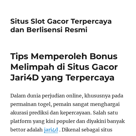
Situs Slot Gacor Terpercaya
dan Berlisensi Resmi
Tips Memperoleh Bonus
Melimpah di Situs Gacor
Jari4D yang Terpercaya
Dalam dunia perjudian online, khususnya pada
permainan togel, pemain sangat menghargai
akurasi prediksi dan kepercayaan. Salah satu
platform yang kini populer dan diyakini banyak
bettor adalah
jari4d
. Dikenal sebagai situs