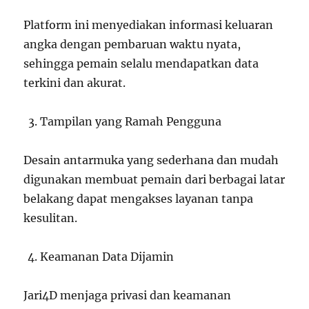
Platform ini menyediakan informasi keluaran
angka dengan pembaruan waktu nyata,
sehingga pemain selalu mendapatkan data
terkini dan akurat.
Tampilan yang Ramah Pengguna
Desain antarmuka yang sederhana dan mudah
digunakan membuat pemain dari berbagai latar
belakang dapat mengakses layanan tanpa
kesulitan.
Keamanan Data Dijamin
Jari4D menjaga privasi dan keamanan