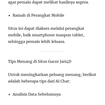
agar pemain dapat melihat hasilnya segera.
Ramah di Perangkat Mobile
Situs ini dapat diakses melalui perangkat
mobile, baik smartphone maupun tablet,
sehingga pemain lebih leluasa.
Tips Menang di Situs Gacor Jari4D
Untuk meningkatkan peluang menang, berikut
adalah beberapa tips dari AI Chat:
Analisis Data Sebelumnya