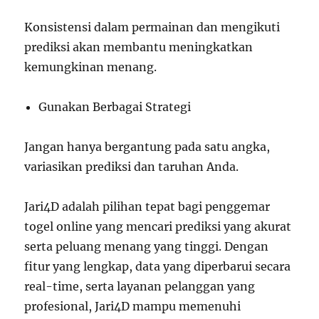
Konsistensi dalam permainan dan mengikuti
prediksi akan membantu meningkatkan
kemungkinan menang.
Gunakan Berbagai Strategi
Jangan hanya bergantung pada satu angka,
variasikan prediksi dan taruhan Anda.
Jari4D adalah pilihan tepat bagi penggemar
togel online yang mencari prediksi yang akurat
serta peluang menang yang tinggi. Dengan
fitur yang lengkap, data yang diperbarui secara
real-time, serta layanan pelanggan yang
profesional, Jari4D mampu memenuhi