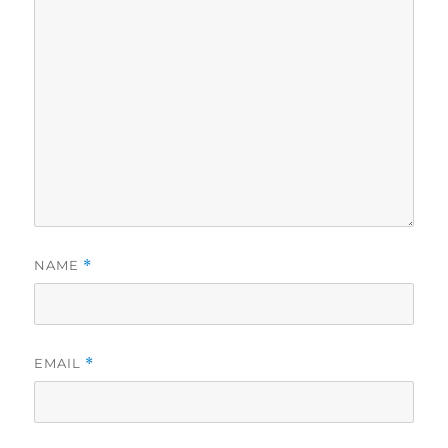
NAME
*
EMAIL
*