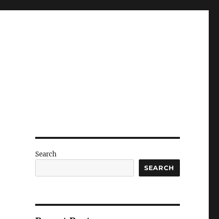
Search
SEARCH