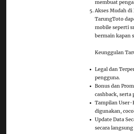
membuat pengal
Akses Mudah di 
TarungToto dap
mobile seperti
bermain kapan s
Keunggulan Taru
Legal dan Terpe
pengguna.
Bonus dan Promo
cashback, serta
Tampilan User-
digunakan, coco
Update Data Sec
secara langsung