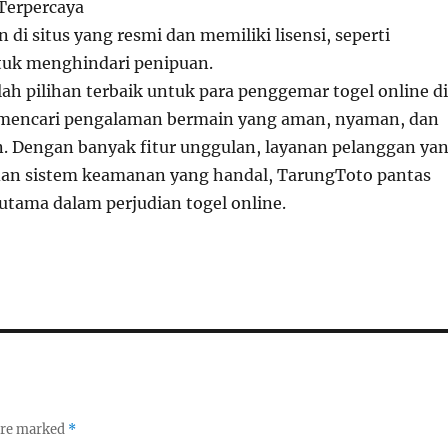
 Terpercaya
 di situs yang resmi dan memiliki lisensi, seperti
tuk menghindari penipuan.
ah pilihan terbaik untuk para penggemar togel online di
 mencari pengalaman bermain yang aman, nyaman, dan
 Dengan banyak fitur unggulan, layanan pelanggan ya
dan sistem keamanan yang handal, TarungToto pantas
utama dalam perjudian togel online.
 are marked
*