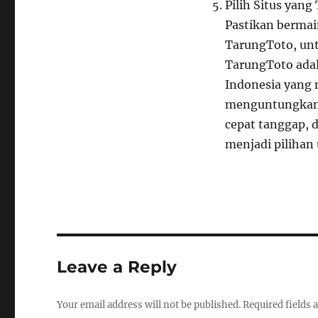
Pilih Situs yang
Pastikan bermain
TarungToto, un
TarungToto adal
Indonesia yang
menguntungkan.
cepat tanggap, 
menjadi pilihan 
Leave a Reply
Your email address will not be published.
Required fields