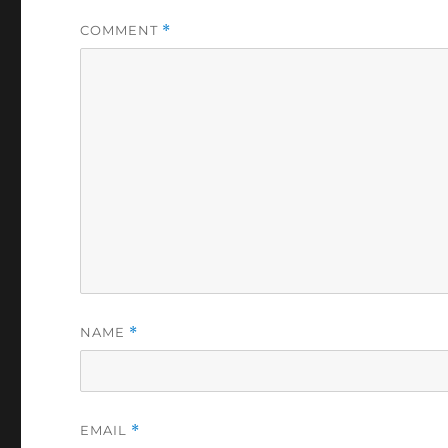
COMMENT
*
NAME
*
EMAIL
*