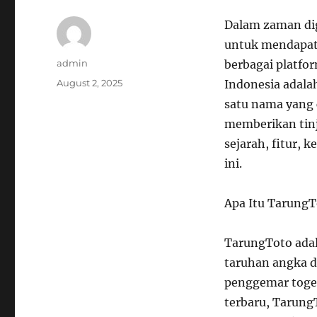
Dalam zaman dig
untuk mendapat
Author
admin
berbagai platfor
Posted
August 2, 2025
Indonesia adalah
on
satu nama yang c
memberikan tin
sejarah, fitur, 
ini.
Apa Itu TarungT
TarungToto adal
taruhan angka d
penggemar togel
terbaru, Tarun