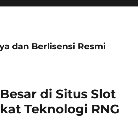
aya dan Berlisensi Resmi
esar di Situs Slot
rkat Teknologi RNG