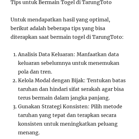
Tips untuk Bermain Togel di TarungToto
Untuk mendapatkan hasil yang optimal,
berikut adalah beberapa tips yang bisa
diterapkan saat bermain togel di TarungToto:
Analisis Data Keluaran: Manfaatkan data
keluaran sebelumnya untuk menemukan
pola dan tren.
Kelola Modal dengan Bijak: Tentukan batas
taruhan dan hindari sifat serakah agar bisa
terus bermain dalam jangka panjang.
Gunakan Strategi Konsisten: Pilih metode
taruhan yang tepat dan terapkan secara
konsisten untuk meningkatkan peluang
menang.