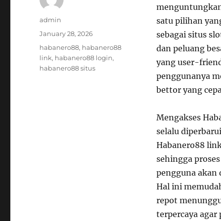
menguntungkan 
Author
admin
satu pilihan ya
Posted
January 28, 2026
sebagai situs s
on
Tags
habanero88
,
habanero88
dan peluang be
link
,
habanero88 login
,
yang user-frien
habanero88 situs
penggunanya mel
bettor yang cep
Mengakses Haba
selalu diperbar
Habanero88 link
sehingga proses
pengguna akan d
Hal ini memudah
repot menunggu 
terpercaya aga