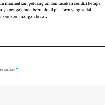
era manfaatkan peluang ini dan rasakan sendiri betapa
ya pengalaman bermain di platform yang sudah
rikan kemenangan besar.
 are marked
*