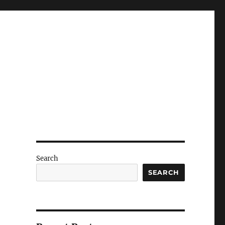
Search
SEARCH