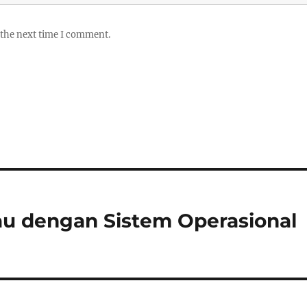
 the next time I comment.
au dengan Sistem Operasional