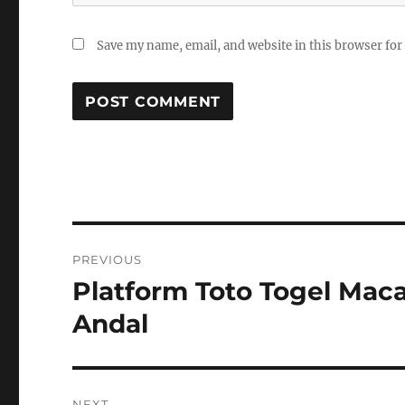
Save my name, email, and website in this browser for
Post
PREVIOUS
navigation
Platform Toto Togel Mac
Previous
post:
Andal
NEXT