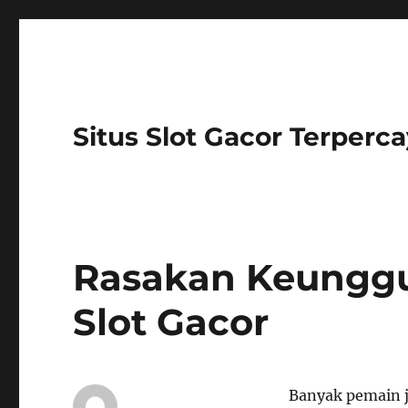
Situs Slot Gacor Terperc
Rasakan Keunggul
Slot Gacor
Banyak pemain j