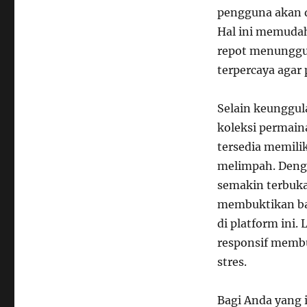
pengguna akan d
Hal ini memudah
repot menunggu 
terpercaya aga
Selain keunggul
koleksi permaina
tersedia memili
melimpah. Deng
semakin terbuka
membuktikan ba
di platform ini.
responsif memb
stres.
Bagi Anda yang