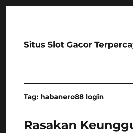
Situs Slot Gacor Terperc
Tag:
habanero88 login
Rasakan Keunggul