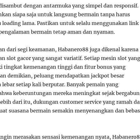
isambut dengan antarmuka yang simpel dan responsif.
kan siapa saja untuk langsung bermain tanpa harus
loading lama. Pastikan untuk selalu menggunakan link
r pengalaman bermain tetap aman dan nyaman.
an dari segi keamanan, Habanero88 juga dikenal karena
n slot gacor yang sangat variatif. Setiap mesin slot yan
ki tingkat kemenangan tinggi dan fitur bonus yang
an demikian, peluang mendapatkan jackpot besar
 lebar setiap kali berputar. Banyak pemain yang
hwa keberuntungan mereka meningkat sejak bergabun
 Lebih dari itu, dukungan customer service yang ramah d
uat suasana bermain semakin menyenangkan dan bebas
 ingin merasakan sensasi kemenangan nyata, Habanero