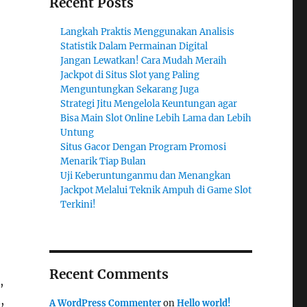
Recent Posts
Langkah Praktis Menggunakan Analisis
Statistik Dalam Permainan Digital
Jangan Lewatkan! Cara Mudah Meraih
Jackpot di Situs Slot yang Paling
Menguntungkan Sekarang Juga
Strategi Jitu Mengelola Keuntungan agar
Bisa Main Slot Online Lebih Lama dan Lebih
Untung
Situs Gacor Dengan Program Promosi
Menarik Tiap Bulan
Uji Keberuntunganmu dan Menangkan
Jackpot Melalui Teknik Ampuh di Game Slot
Terkini!
Recent Comments
,
,
A WordPress Commenter
on
Hello world!