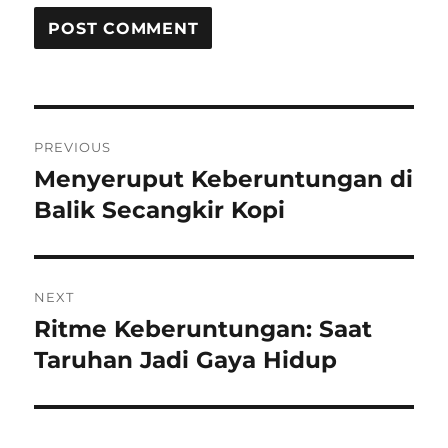
Post
PREVIOUS
navigation
Menyeruput Keberuntungan di
Previous
post:
Balik Secangkir Kopi
NEXT
Ritme Keberuntungan: Saat
Next
post:
Taruhan Jadi Gaya Hidup