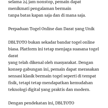
selama 24 jam nonstop, pemain dapat
menikmati pengalaman bermain
tanpa batas kapan saja dan di mana saja.
Perpaduan Togel Online dan Darat yang Unik
DBLTOTO bukan sekadar bandar togel online
biasa. Platform ini tetap menjaga suasana togel
darat
yang telah dikenal oleh masyarakat. Dengan
konsep gabungan ini, pemain dapat merasakan
sensasi klasik bermain togel seperti di tempat
fisik, tetapi tetap mendapatkan kemudahan
teknologi digital yang praktis dan modern.
Dengan pendekatan ini, DBLTOTO