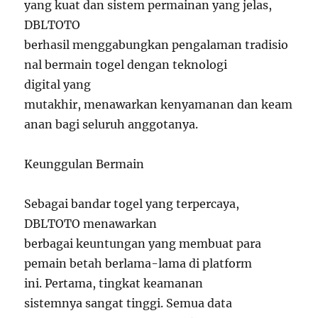
yang kuat dan sistem permainan yang jelas,
DBLTOTO
berhasil menggabungkan pengalaman tradisio
nal bermain togel dengan teknologi
digital yang
mutakhir, menawarkan kenyamanan dan keam
anan bagi seluruh anggotanya.
Keunggulan Bermain
Sebagai bandar togel yang terpercaya,
DBLTOTO menawarkan
berbagai keuntungan yang membuat para
pemain betah berlama-lama di platform
ini. Pertama, tingkat keamanan
sistemnya sangat tinggi. Semua data