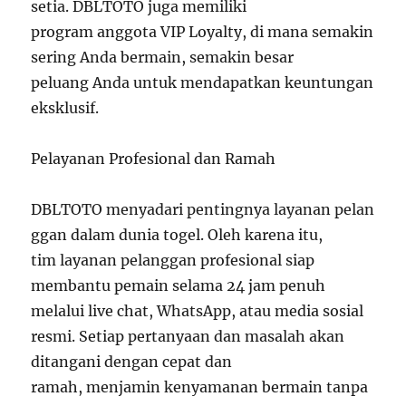
setia. DBLTOTO juga memiliki
program anggota VIP Loyalty, di mana semakin
sering Anda bermain, semakin besar
peluang Anda untuk mendapatkan keuntungan
eksklusif.
Pelayanan Profesional dan Ramah
DBLTOTO menyadari pentingnya layanan pelan
ggan dalam dunia togel. Oleh karena itu,
tim layanan pelanggan profesional siap
membantu pemain selama 24 jam penuh
melalui live chat, WhatsApp, atau media sosial
resmi. Setiap pertanyaan dan masalah akan
ditangani dengan cepat dan
ramah, menjamin kenyamanan bermain tanpa