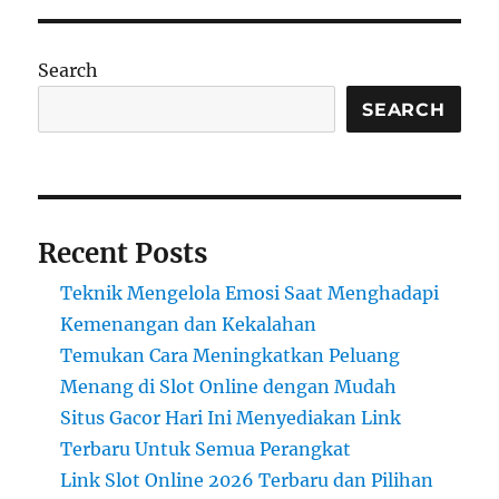
Search
SEARCH
Recent Posts
Teknik Mengelola Emosi Saat Menghadapi
Kemenangan dan Kekalahan
Temukan Cara Meningkatkan Peluang
Menang di Slot Online dengan Mudah
Situs Gacor Hari Ini Menyediakan Link
Terbaru Untuk Semua Perangkat
Link Slot Online 2026 Terbaru dan Pilihan