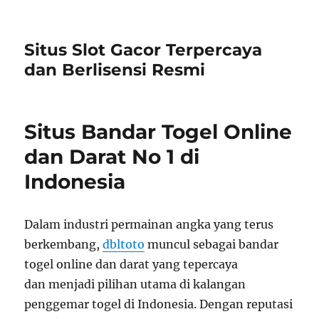
Situs Slot Gacor Terpercaya
dan Berlisensi Resmi
Situs Bandar Togel Online
dan Darat No 1 di
Indonesia
Dalam industri permainan angka yang terus
berkembang,
dbltoto
muncul sebagai bandar
togel online dan darat yang tepercaya
dan menjadi pilihan utama di kalangan
penggemar togel di Indonesia. Dengan reputasi