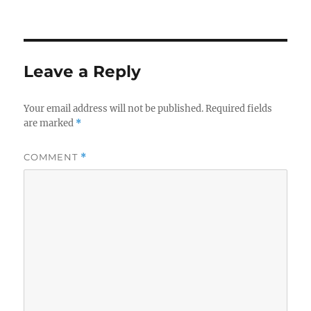
Leave a Reply
Your email address will not be published.
Required fields
are marked
*
COMMENT
*