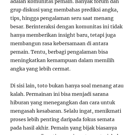
adalah komunitas pemain. Banyak forum dan
grup diskusi yang membahas prediksi angka,
tips, hingga pengalaman seru saat menang
besar. Berinteraksi dengan komunitas ini tidak
hanya memberikan insight baru, tetapi juga
membangun rasa kebersamaan di antara
pemain. Tentu, berbagi pengalaman bisa
meningkatkan kemampuan dalam memilih
angka yang lebih cermat.
Di sisi lain, toto bukan hanya soal menang atau
kalah. Permainan ini bisa menjadi sarana
hiburan yang menegangkan dan cara untuk
mengasah kesabaran. Selalu ingat, menikmati
proses lebih penting daripada fokus semata
pada hasil akhir. Pemain yang bijak biasanya