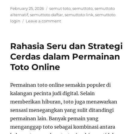
Posted
Tags
February 25, 2026
semut toto
,
semuttoto
,
semuttoto
on
alternatif
,
semuttoto daftar
,
semuttoto link
,
semuttoto
on
login
Leave a comment
Rahasia
Bermain
Nyaman
Rahasia Seru dan Strategi
di
Situs
Cerdas dalam Permainan
Togel
Toto Online
Online
Berkualitas
Tinggi
Permainan toto online semakin populer di
kalangan pecinta judi digital. Selain
memberikan hiburan, toto juga menawarkan
sensasi menegangkan yang sulit ditandingi
permainan lain. Banyak pemain yang
menganggap toto sebagai kombinasi antara