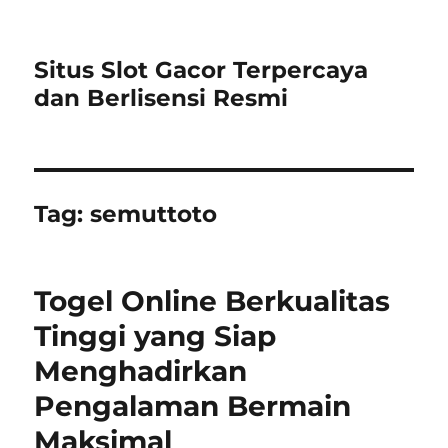
Situs Slot Gacor Terpercaya
dan Berlisensi Resmi
Tag:
semuttoto
Togel Online Berkualitas
Tinggi yang Siap
Menghadirkan
Pengalaman Bermain
Maksimal