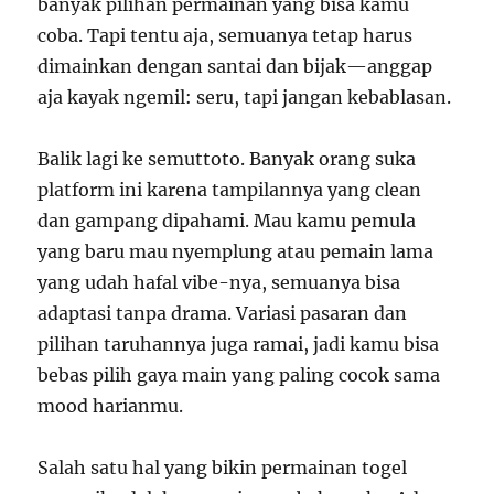
banyak pilihan permainan yang bisa kamu
coba. Tapi tentu aja, semuanya tetap harus
dimainkan dengan santai dan bijak—anggap
aja kayak ngemil: seru, tapi jangan kebablasan.
Balik lagi ke semuttoto. Banyak orang suka
platform ini karena tampilannya yang clean
dan gampang dipahami. Mau kamu pemula
yang baru mau nyemplung atau pemain lama
yang udah hafal vibe-nya, semuanya bisa
adaptasi tanpa drama. Variasi pasaran dan
pilihan taruhannya juga ramai, jadi kamu bisa
bebas pilih gaya main yang paling cocok sama
mood harianmu.
Salah satu hal yang bikin permainan togel