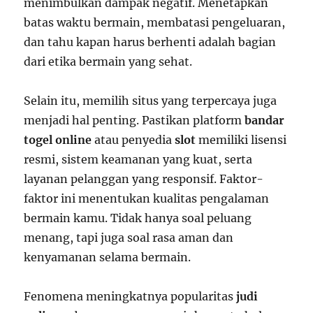
menimbulkan dampak negatif. Menetapkan
batas waktu bermain, membatasi pengeluaran,
dan tahu kapan harus berhenti adalah bagian
dari etika bermain yang sehat.
Selain itu, memilih situs yang terpercaya juga
menjadi hal penting. Pastikan platform
bandar
togel online
atau penyedia
slot
memiliki lisensi
resmi, sistem keamanan yang kuat, serta
layanan pelanggan yang responsif. Faktor-
faktor ini menentukan kualitas pengalaman
bermain kamu. Tidak hanya soal peluang
menang, tapi juga soal rasa aman dan
kenyamanan selama bermain.
Fenomena meningkatnya popularitas
judi