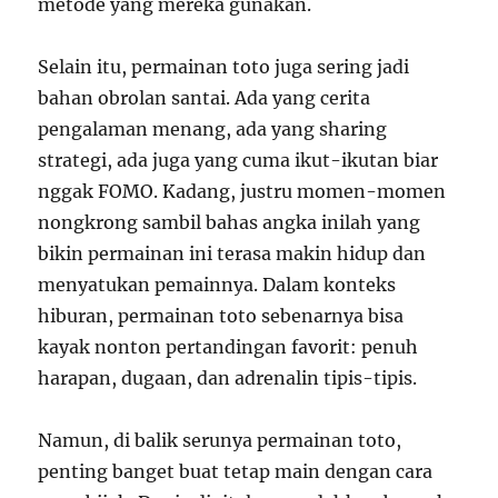
metode yang mereka gunakan.
Selain itu, permainan toto juga sering jadi
bahan obrolan santai. Ada yang cerita
pengalaman menang, ada yang sharing
strategi, ada juga yang cuma ikut-ikutan biar
nggak FOMO. Kadang, justru momen-momen
nongkrong sambil bahas angka inilah yang
bikin permainan ini terasa makin hidup dan
menyatukan pemainnya. Dalam konteks
hiburan, permainan toto sebenarnya bisa
kayak nonton pertandingan favorit: penuh
harapan, dugaan, dan adrenalin tipis-tipis.
Namun, di balik serunya permainan toto,
penting banget buat tetap main dengan cara