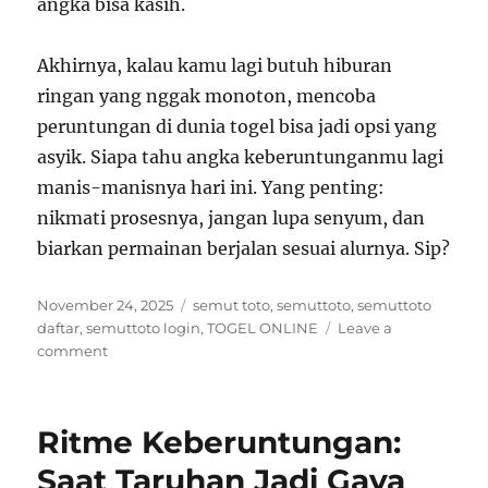
angka bisa kasih.
Akhirnya, kalau kamu lagi butuh hiburan
ringan yang nggak monoton, mencoba
peruntungan di dunia togel bisa jadi opsi yang
asyik. Siapa tahu angka keberuntunganmu lagi
manis-manisnya hari ini. Yang penting:
nikmati prosesnya, jangan lupa senyum, dan
biarkan permainan berjalan sesuai alurnya. Sip?
Posted
Tags
November 24, 2025
semut toto
,
semuttoto
,
semuttoto
on
daftar
,
semuttoto login
,
TOGEL ONLINE
Leave a
on
comment
Main
Angka
Biar
Ritme Keberuntungan:
Hidup
Nggak
Saat Taruhan Jadi Gaya
Flat-