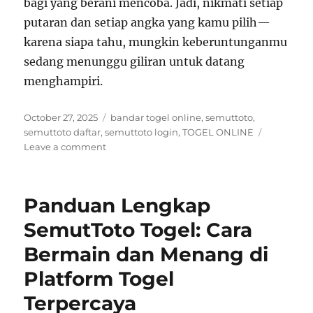
bagi yang berani mencoba. Jadi, nikmati setiap
putaran dan setiap angka yang kamu pilih—
karena siapa tahu, mungkin keberuntunganmu
sedang menunggu giliran untuk datang
menghampiri.
Posted
Tags
October 27, 2025
bandar togel online
,
semuttoto
,
on
semuttoto daftar
,
semuttoto login
,
TOGEL ONLINE
on
Leave a comment
Ritme
Keberuntungan:
Saat
Panduan Lengkap
Taruhan
Jadi
SemutToto Togel: Cara
Gaya
Bermain dan Menang di
Hidup
Platform Togel
Terpercaya