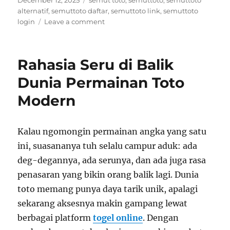
December 12, 2025
semut toto
,
semuttoto
,
semuttoto
on
alternatif
,
semuttoto daftar
,
semuttoto link
,
semuttoto
on
login
Leave a comment
Rahasia
Seru
dan
Rahasia Seru di Balik
Strategi
Cerdas
Dunia Permainan Toto
dalam
Modern
Permainan
Toto
Online
Kalau ngomongin permainan angka yang satu
ini, suasananya tuh selalu campur aduk: ada
deg-degannya, ada serunya, dan ada juga rasa
penasaran yang bikin orang balik lagi. Dunia
toto memang punya daya tarik unik, apalagi
sekarang aksesnya makin gampang lewat
berbagai platform
togel online
. Dengan