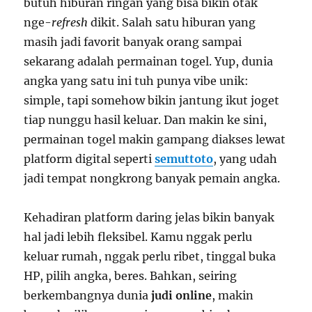
butuh hiburan ringan yang bisa bikin otak
nge-
refresh
dikit. Salah satu hiburan yang
masih jadi favorit banyak orang sampai
sekarang adalah permainan togel. Yup, dunia
angka yang satu ini tuh punya vibe unik:
simple, tapi somehow bikin jantung ikut joget
tiap nunggu hasil keluar. Dan makin ke sini,
permainan togel makin gampang diakses lewat
platform digital seperti
semuttoto
, yang udah
jadi tempat nongkrong banyak pemain angka.
Kehadiran platform daring jelas bikin banyak
hal jadi lebih fleksibel. Kamu nggak perlu
keluar rumah, nggak perlu ribet, tinggal buka
HP, pilih angka, beres. Bahkan, seiring
berkembangnya dunia
judi online
, makin