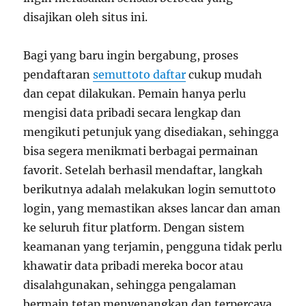
disajikan oleh situs ini.
Bagi yang baru ingin bergabung, proses
pendaftaran
semuttoto daftar
cukup mudah
dan cepat dilakukan. Pemain hanya perlu
mengisi data pribadi secara lengkap dan
mengikuti petunjuk yang disediakan, sehingga
bisa segera menikmati berbagai permainan
favorit. Setelah berhasil mendaftar, langkah
berikutnya adalah melakukan login semuttoto
login, yang memastikan akses lancar dan aman
ke seluruh fitur platform. Dengan sistem
keamanan yang terjamin, pengguna tidak perlu
khawatir data pribadi mereka bocor atau
disalahgunakan, sehingga pengalaman
bermain tetap menyenangkan dan terpercaya.