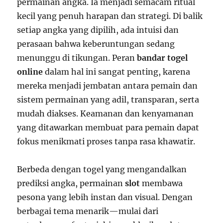
permainan angka. Ia menjadi semacam ritual
kecil yang penuh harapan dan strategi. Di balik
setiap angka yang dipilih, ada intuisi dan
perasaan bahwa keberuntungan sedang
menunggu di tikungan. Peran
bandar togel
online
dalam hal ini sangat penting, karena
mereka menjadi jembatan antara pemain dan
sistem permainan yang adil, transparan, serta
mudah diakses. Keamanan dan kenyamanan
yang ditawarkan membuat para pemain dapat
fokus menikmati proses tanpa rasa khawatir.
Berbeda dengan togel yang mengandalkan
prediksi angka, permainan
slot
membawa
pesona yang lebih instan dan visual. Dengan
berbagai tema menarik—mulai dari