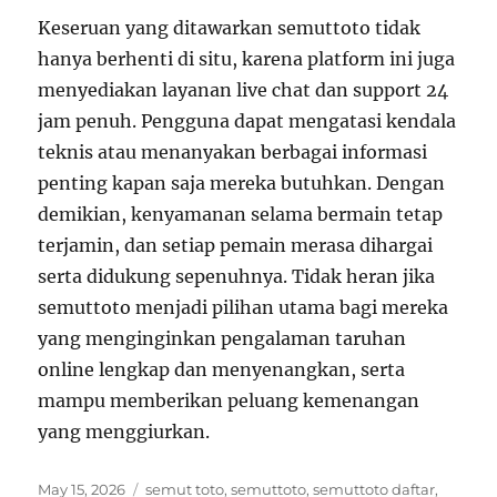
Keseruan yang ditawarkan semuttoto tidak
hanya berhenti di situ, karena platform ini juga
menyediakan layanan live chat dan support 24
jam penuh. Pengguna dapat mengatasi kendala
teknis atau menanyakan berbagai informasi
penting kapan saja mereka butuhkan. Dengan
demikian, kenyamanan selama bermain tetap
terjamin, dan setiap pemain merasa dihargai
serta didukung sepenuhnya. Tidak heran jika
semuttoto menjadi pilihan utama bagi mereka
yang menginginkan pengalaman taruhan
online lengkap dan menyenangkan, serta
mampu memberikan peluang kemenangan
yang menggiurkan.
Posted
Tags
May 15, 2026
semut toto
,
semuttoto
,
semuttoto daftar
,