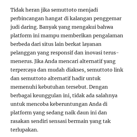
Tidak heran jika semuttoto menjadi
perbincangan hangat di kalangan penggemar
judi daring. Banyak yang mengakui bahwa
platform ini mampu memberikan pengalaman
berbeda dari situs lain berkat layanan
pelanggan yang responsif dan inovasi terus-
menerus. Jika Anda mencari alternatif yang
terpercaya dan mudah diakses, semuttoto link
dan semuttoto alternatif hadir untuk
memenuhi kebutuhan tersebut. Dengan
berbagai keunggulan ini, tidak ada salahnya
untuk mencoba keberuntungan Anda di
platform yang sedang naik daun ini dan
rasakan sendiri sensasi bermain yang tak
terlupakan.