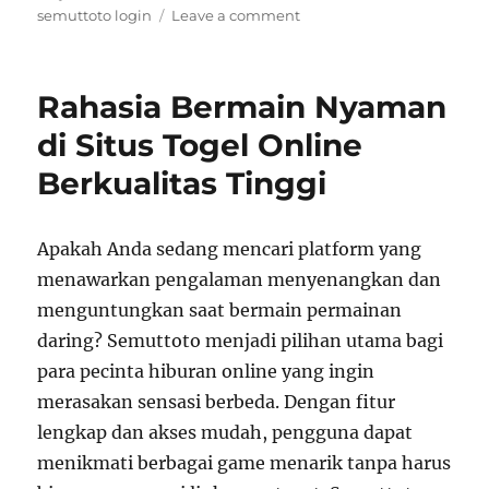
on
on
semuttoto login
Leave a comment
Togel
Online
Berkualitas
Rahasia Bermain Nyaman
Tinggi
yang
di Situs Togel Online
Siap
Berkualitas Tinggi
Menghadirkan
Pengalaman
Bermain
Maksimal
Apakah Anda sedang mencari platform yang
menawarkan pengalaman menyenangkan dan
menguntungkan saat bermain permainan
daring? Semuttoto menjadi pilihan utama bagi
para pecinta hiburan online yang ingin
merasakan sensasi berbeda. Dengan fitur
lengkap dan akses mudah, pengguna dapat
menikmati berbagai game menarik tanpa harus