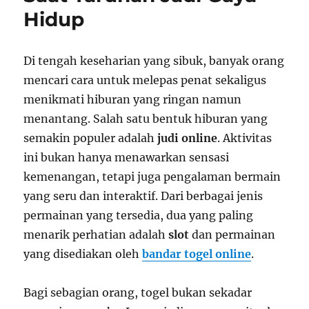
Hidup
Flat
Aja
Di tengah keseharian yang sibuk, banyak orang
mencari cara untuk melepas penat sekaligus
menikmati hiburan yang ringan namun
menantang. Salah satu bentuk hiburan yang
semakin populer adalah
judi online
. Aktivitas
ini bukan hanya menawarkan sensasi
kemenangan, tetapi juga pengalaman bermain
yang seru dan interaktif. Dari berbagai jenis
permainan yang tersedia, dua yang paling
menarik perhatian adalah
slot
dan permainan
yang disediakan oleh
bandar togel online
.
Bagi sebagian orang, togel bukan sekadar