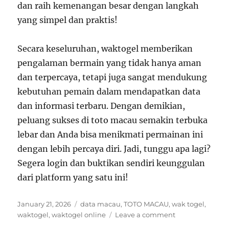
dan raih kemenangan besar dengan langkah
yang simpel dan praktis!
Secara keseluruhan, waktogel memberikan
pengalaman bermain yang tidak hanya aman
dan terpercaya, tetapi juga sangat mendukung
kebutuhan pemain dalam mendapatkan data
dan informasi terbaru. Dengan demikian,
peluang sukses di toto macau semakin terbuka
lebar dan Anda bisa menikmati permainan ini
dengan lebih percaya diri. Jadi, tunggu apa lagi?
Segera login dan buktikan sendiri keunggulan
dari platform yang satu ini!
Posted
Tags
January 21, 2026
data macau
,
TOTO MACAU
,
wak togel
,
on
on
waktogel
,
waktogel online
Leave a comment
Panduan