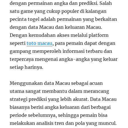
dengan permainan angka dan prediksi. Salah
satu game yang cukup populer di kalangan
pecinta togel adalah permainan yang berkaitan
dengan data Macau dan keluaran Macau.
Dengan kemudahan akses melalui platform
seperti
toto macau
, para pemain dapat dengan
gampang memperoleh informasi terbaru dan
terpercaya mengenai angka-angka yang keluar
setiap harinya.
Menggunakan data Macau sebagai acuan
utama sangat membantu dalam merancang
strategi prediksi yang lebih akurat. Data Macau
biasanya berisi angka keluaran dari berbagai
periode sebelumnya, sehingga pemain bisa
melakukan analisis tren dan pola yang muncul.