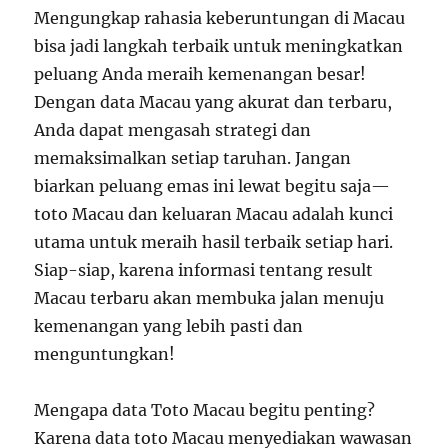
Mengungkap rahasia keberuntungan di Macau
bisa jadi langkah terbaik untuk meningkatkan
peluang Anda meraih kemenangan besar!
Dengan data Macau yang akurat dan terbaru,
Anda dapat mengasah strategi dan
memaksimalkan setiap taruhan. Jangan
biarkan peluang emas ini lewat begitu saja—
toto Macau dan keluaran Macau adalah kunci
utama untuk meraih hasil terbaik setiap hari.
Siap-siap, karena informasi tentang result
Macau terbaru akan membuka jalan menuju
kemenangan yang lebih pasti dan
menguntungkan!
Mengapa data Toto Macau begitu penting?
Karena data toto Macau menyediakan wawasan