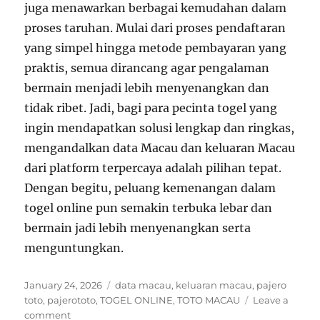
juga menawarkan berbagai kemudahan dalam
proses taruhan. Mulai dari proses pendaftaran
yang simpel hingga metode pembayaran yang
praktis, semua dirancang agar pengalaman
bermain menjadi lebih menyenangkan dan
tidak ribet. Jadi, bagi para pecinta togel yang
ingin mendapatkan solusi lengkap dan ringkas,
mengandalkan data Macau dan keluaran Macau
dari platform terpercaya adalah pilihan tepat.
Dengan begitu, peluang kemenangan dalam
togel online pun semakin terbuka lebar dan
bermain jadi lebih menyenangkan serta
menguntungkan.
Posted
Tags
January 24, 2026
data macau
,
keluaran macau
,
pajero
on
toto
,
pajerototo
,
TOGEL ONLINE
,
TOTO MACAU
Leave a
on
comment