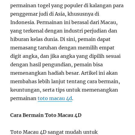
permainan togel yang populer di kalangan para
penggemar judi di Asia, khususnya di
Indonesia. Permainan ini berasal dari Macau,
yang terkenal dengan industri perjudian dan
hiburan kelas dunia. Di sini, pemain dapat
memasang taruhan dengan memilih empat
digit angka, dan jika angka yang dipilih sesuai
dengan hasil pengundian, pemain bisa
memenangkan hadiah besar. Artikel ini akan
membahas lebih lanjut tentang cara bermain,
keuntungan, serta tips untuk memenangkan
permainan
toto macau 4d
.
Cara Bermain Toto Macau 4D
Toto Macau 4D sangat mudah untuk