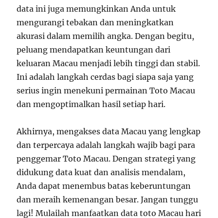
data ini juga memungkinkan Anda untuk
mengurangi tebakan dan meningkatkan
akurasi dalam memilih angka. Dengan begitu,
peluang mendapatkan keuntungan dari
keluaran Macau menjadi lebih tinggi dan stabil.
Ini adalah langkah cerdas bagi siapa saja yang
serius ingin menekuni permainan Toto Macau
dan mengoptimalkan hasil setiap hari.
Akhirnya, mengakses data Macau yang lengkap
dan terpercaya adalah langkah wajib bagi para
penggemar Toto Macau. Dengan strategi yang
didukung data kuat dan analisis mendalam,
Anda dapat menembus batas keberuntungan
dan meraih kemenangan besar. Jangan tunggu
lagi! Mulailah manfaatkan data toto Macau hari