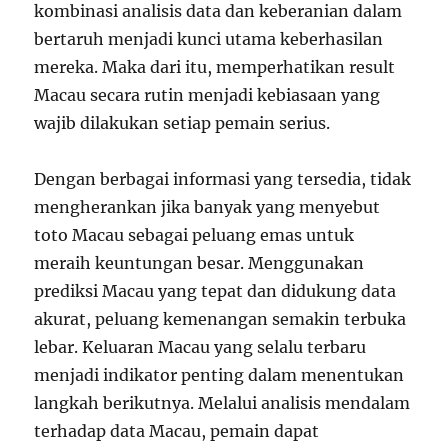
kombinasi analisis data dan keberanian dalam
bertaruh menjadi kunci utama keberhasilan
mereka. Maka dari itu, memperhatikan result
Macau secara rutin menjadi kebiasaan yang
wajib dilakukan setiap pemain serius.
Dengan berbagai informasi yang tersedia, tidak
mengherankan jika banyak yang menyebut
toto Macau sebagai peluang emas untuk
meraih keuntungan besar. Menggunakan
prediksi Macau yang tepat dan didukung data
akurat, peluang kemenangan semakin terbuka
lebar. Keluaran Macau yang selalu terbaru
menjadi indikator penting dalam menentukan
langkah berikutnya. Melalui analisis mendalam
terhadap data Macau, pemain dapat