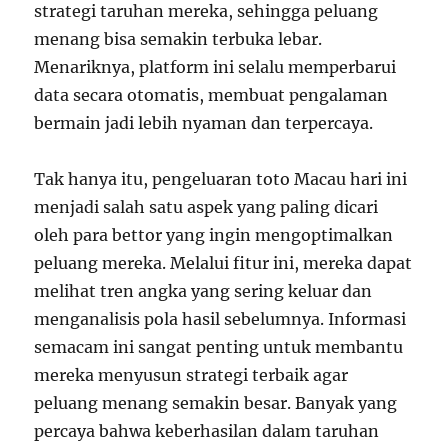
strategi taruhan mereka, sehingga peluang
menang bisa semakin terbuka lebar.
Menariknya, platform ini selalu memperbarui
data secara otomatis, membuat pengalaman
bermain jadi lebih nyaman dan terpercaya.
Tak hanya itu, pengeluaran toto Macau hari ini
menjadi salah satu aspek yang paling dicari
oleh para bettor yang ingin mengoptimalkan
peluang mereka. Melalui fitur ini, mereka dapat
melihat tren angka yang sering keluar dan
menganalisis pola hasil sebelumnya. Informasi
semacam ini sangat penting untuk membantu
mereka menyusun strategi terbaik agar
peluang menang semakin besar. Banyak yang
percaya bahwa keberhasilan dalam taruhan