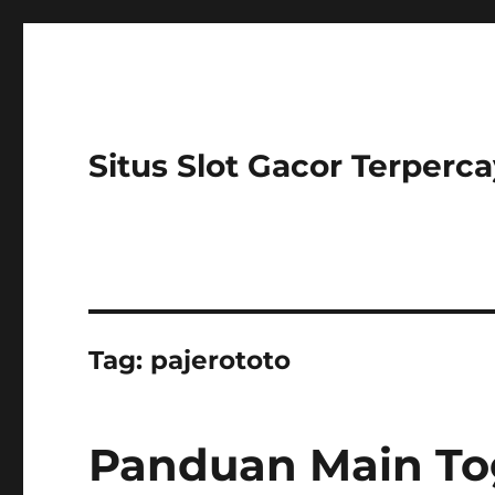
Situs Slot Gacor Terperc
Tag:
pajerototo
Panduan Main Tog