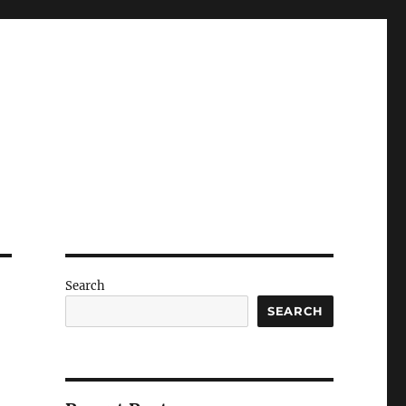
Search
SEARCH