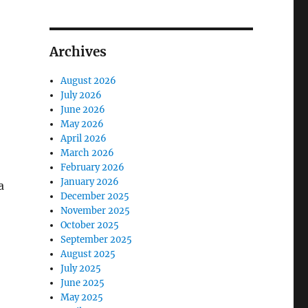
Archives
August 2026
July 2026
June 2026
May 2026
April 2026
March 2026
February 2026
January 2026
a
December 2025
November 2025
October 2025
September 2025
August 2025
July 2025
June 2025
May 2025