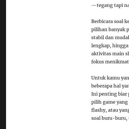
—tegang tapi na
Berbicara soal 
pilihan banyak
stabil dan mudah
lengkap, hingga
aktivitas main s
fokus menikmati
Untuk kamu yan
beberapa hal yan
Ini penting bia
pilih game yang
flashy, atau yan
soal buru-buru,