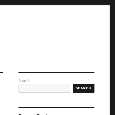
Search
SEARCH