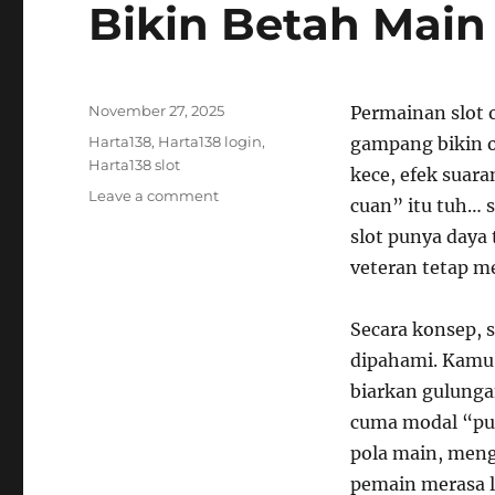
Bikin Betah Main
Posted
November 27, 2025
Permainan slot o
on
Tags
Harta138
,
Harta138 login
,
gampang bikin 
Harta138 slot
kece, efek suar
on
Leave a comment
cuan” itu tuh… s
Ledakan
slot punya daya
Seru
Dunia
veteran tetap m
Slot
Online
Secara konsep, 
yang
Bikin
dipahami. Kamu 
Betah
biarkan gulunga
Main
cuma modal “put
Berjam-
jam
pola main, meng
pemain merasa 