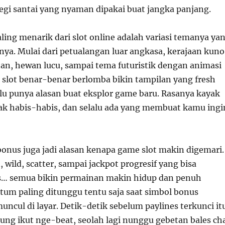
tegi santai yang nyaman dipakai buat jangka panjang.
aling menarik dari slot online adalah variasi temanya ya
nya. Mulai dari petualangan luar angkasa, kerajaan kuno
an, hewan lucu, sampai tema futuristik dengan animasi
r slot benar-benar berlomba bikin tampilan yang fresh
alu punya alasan buat eksplor game baru. Rasanya kayak
k habis-habis, dan selalu ada yang membuat kamu ingi
r bonus juga jadi alasan kenapa game slot makin digemari.
, wild, scatter, sampai jackpot progresif yang bisa
s… semua bikin permainan makin hidup dan penuh
um paling ditunggu tentu saja saat simbol bonus
ncul di layar. Detik-detik sebelum paylines terkunci it
tung ikut nge-beat, seolah lagi nunggu gebetan bales ch