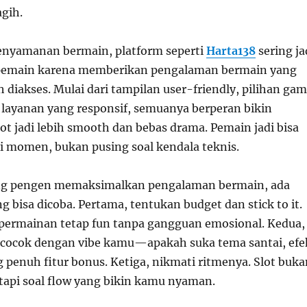
gih.
kenyamanan bermain, platform seperti
Harta138
sering ja
 pemain karena memberikan pengalaman bermain yang
 diakses. Mulai dari tampilan user-friendly, pilihan ga
 layanan yang responsif, semuanya berperan bikin
lot jadi lebih smooth dan bebas drama. Pemain jadi bisa
 momen, bukan pusing soal kendala teknis.
g pengen memaksimalkan pengalaman bermain, ada
g bisa dicoba. Pertama, tentukan budget dan stick to it.
r permainan tetap fun tanpa gangguan emosional. Kedua,
 cocok dengan vibe kamu—apakah suka tema santai, efe
g penuh fitur bonus. Ketiga, nikmati ritmenya. Slot buka
 tapi soal flow yang bikin kamu nyaman.