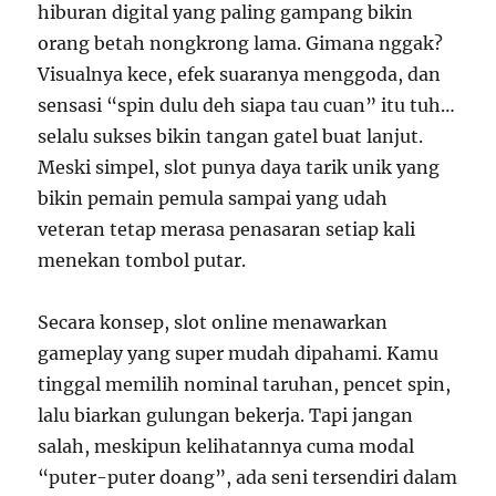
hiburan digital yang paling gampang bikin
orang betah nongkrong lama. Gimana nggak?
Visualnya kece, efek suaranya menggoda, dan
sensasi “spin dulu deh siapa tau cuan” itu tuh…
selalu sukses bikin tangan gatel buat lanjut.
Meski simpel, slot punya daya tarik unik yang
bikin pemain pemula sampai yang udah
veteran tetap merasa penasaran setiap kali
menekan tombol putar.
Secara konsep, slot online menawarkan
gameplay yang super mudah dipahami. Kamu
tinggal memilih nominal taruhan, pencet spin,
lalu biarkan gulungan bekerja. Tapi jangan
salah, meskipun kelihatannya cuma modal
“puter-puter doang”, ada seni tersendiri dalam