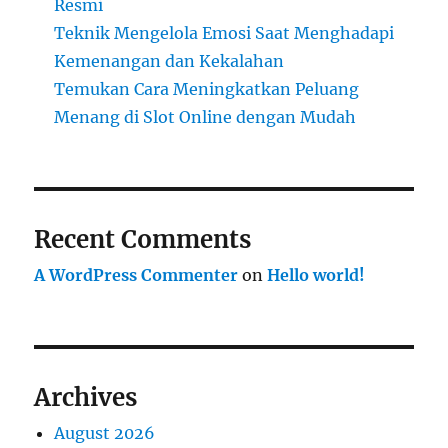
Resmi
Teknik Mengelola Emosi Saat Menghadapi
Kemenangan dan Kekalahan
Temukan Cara Meningkatkan Peluang
Menang di Slot Online dengan Mudah
Recent Comments
A WordPress Commenter
on
Hello world!
Archives
August 2026