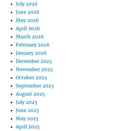
July 2026
June 2026
May 2026
April 2026
March 2026
February 2026
January 2026
December 2025
November 2025
October 2025
September 2025
August 2025
July 2025
June 2025
May 2025
April 2025