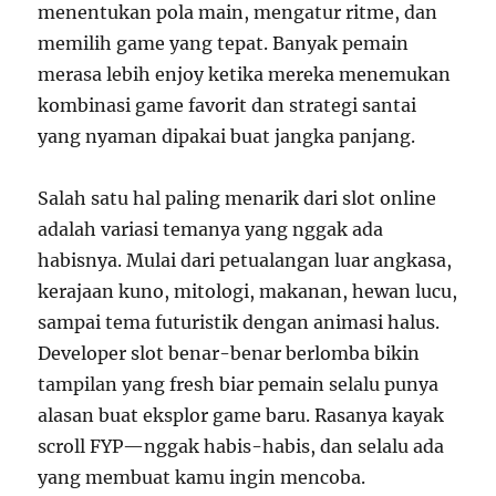
menentukan pola main, mengatur ritme, dan
memilih game yang tepat. Banyak pemain
merasa lebih enjoy ketika mereka menemukan
kombinasi game favorit dan strategi santai
yang nyaman dipakai buat jangka panjang.
Salah satu hal paling menarik dari slot online
adalah variasi temanya yang nggak ada
habisnya. Mulai dari petualangan luar angkasa,
kerajaan kuno, mitologi, makanan, hewan lucu,
sampai tema futuristik dengan animasi halus.
Developer slot benar-benar berlomba bikin
tampilan yang fresh biar pemain selalu punya
alasan buat eksplor game baru. Rasanya kayak
scroll FYP—nggak habis-habis, dan selalu ada
yang membuat kamu ingin mencoba.